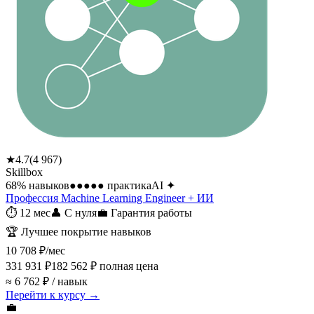
★
4.7
(
4 967
)
Skillbox
68
% навыков
●●●●●
практика
AI
✦
Профессия Machine Learning Engineer + ИИ
⏱
12 мес
👤
С нуля
💼
Гарантия работы
🏆
Лучшее покрытие навыков
10 708 ₽
/мес
331 931 ₽
182 562 ₽
полная цена
≈ 6 762 ₽ / навык
Перейти к курсу →
💼