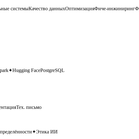
ьные системы
Качество данных
Оптимизация
Фиче-инжиниринг
Ф
park
✦
Hugging Face
PostgreSQL
ентация
Тех. письмо
определённости
✦
Этика ИИ