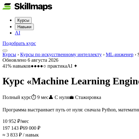
Курсы
Навыки
AI
Подобрать курс
Курсы
›
Курсы по искусственному интеллекту
›
ML-инженер
›
Обновлено
6 августа 2026
41
% навыков
●●●●○
практика
AI
✦
Курс «
Machine Learning Engin
Полный курс
⏱
9 мес
👤
С нуля
💼
Стажировка
Программа выстраивает путь от нуля: сначала Python, математи
10 952 ₽
/мес
197 143 ₽
69 000 ₽
≈ 3 833 ₽ / навык