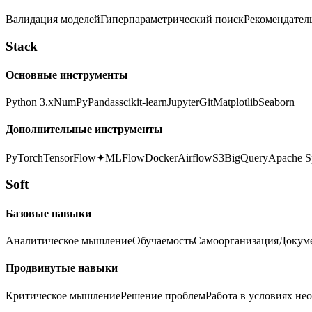
Валидация моделей
Гиперпараметрический поиск
Рекомендател
Stack
Основные инструменты
Python 3.x
NumPy
Pandas
scikit-learn
Jupyter
Git
Matplotlib
Seaborn
Дополнительные инструменты
PyTorch
TensorFlow
✦
MLFlow
Docker
Airflow
S3
BigQuery
Apache S
Soft
Базовые навыки
Аналитическое мышление
Обучаемость
Самоорганизация
Докум
Продвинутые навыки
Критическое мышление
Решение проблем
Работа в условиях не