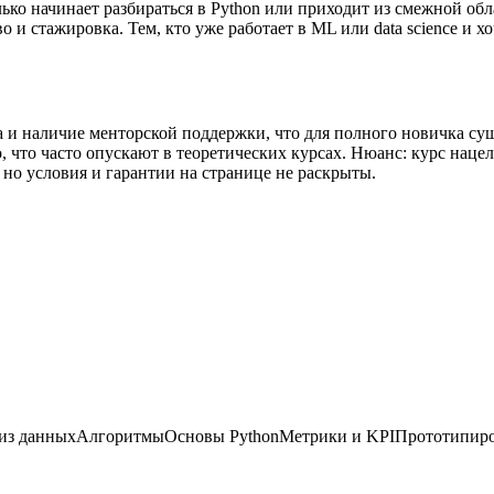
олько начинает разбираться в Python или приходит из смежной о
о и стажировка. Тем, кто уже работает в ML или data science и 
и наличие менторской поддержки, что для полного новичка сущ
 что часто опускают в теоретических курсах. Нюанс: курс нацел
 но условия и гарантии на странице не раскрыты.
из данных
Алгоритмы
Основы Python
Метрики и KPI
Прототипир