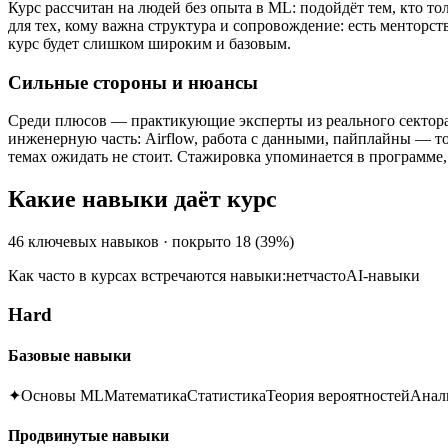
Курс рассчитан на людей без опыта в ML: подойдёт тем, кто т
для тех, кому важна структура и сопровождение: есть менторств
курс будет слишком широким и базовым.
Сильные стороны и нюансы
Среди плюсов — практикующие эксперты из реального сектора 
инженерную часть: Airflow, работа с данными, пайплайны — то,
темах ожидать не стоит. Стажировка упоминается в программе,
Какие навыки даёт курс
46
ключевых навыков · покрыто
18
(
39
%)
Как часто в курсах встречаются навыки:
нет
часто
AI-навыки
Hard
Базовые навыки
✦
Основы ML
Математика
Статистика
Теория вероятностей
Анал
Продвинутые навыки