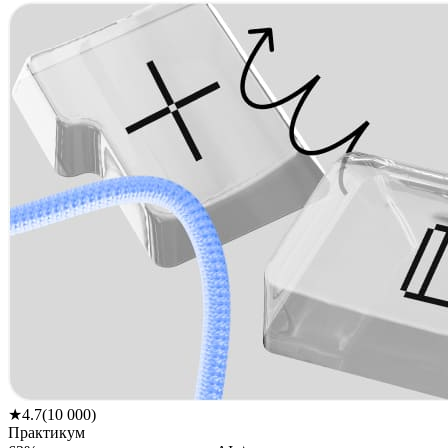
★
4.7
(
10 000
)
Практикум