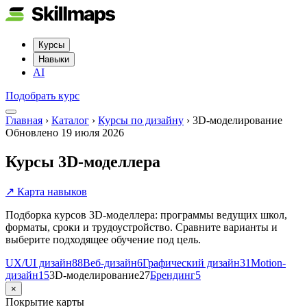
Курсы
Навыки
AI
Подобрать курс
Главная
›
Каталог
›
Курсы по дизайну
›
3D-моделирование
Обновлено
19 июля 2026
Курсы 3D-моделлера
↗ Карта навыков
Подборка курсов 3D-моделлера: программы ведущих школ,
форматы, сроки и трудоустройство. Сравните варианты и
выберите подходящее обучение под цель.
UX/UI дизайн
88
Веб-дизайн
6
Графический дизайн
31
Motion-
дизайн
15
3D-моделирование
27
Брендинг
5
×
Покрытие карты