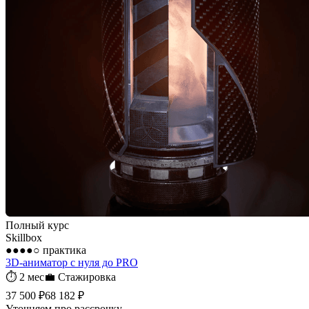
Полный курс
Skillbox
●●●●○
практика
3D-аниматор с нуля до PRO
⏱
2 мес
💼
Стажировка
37 500 ₽
68 182 ₽
Уточняем про рассрочку