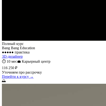
Полный курс
Bang Bang Education
●●●●●
практика
3D-дизайнер
⏱
10 мес
💼
Карьерный центр
116 250 ₽
Уточняем про рассрочку
Перейти к курсу →
🌅