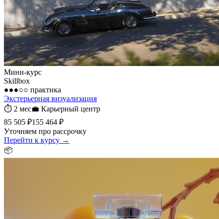
Мини-курс
Skillbox
●●●○○
практика
Экстерьерная визуализация
⏱
2 мес
💼
Карьерный центр
85 505 ₽
155 464 ₽
Уточняем про рассрочку
Перейти к курсу →
📦