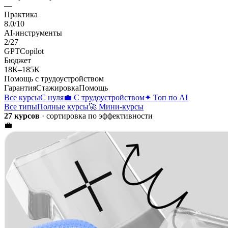
—
Практика
8.0
/10
AI-инструменты
2
/
27
GPT
Copilot
Бюджет
18К
–
185К
Помощь с трудоустройством
Гарантия
Стажировка
Помощь
Все курсы
С нуля
💼 С трудоустройством
✦ Топ по AI
Все типы
Полные курсы
🚀 Мини-курсы
27 курсов
· сортировка по эффективности
💼