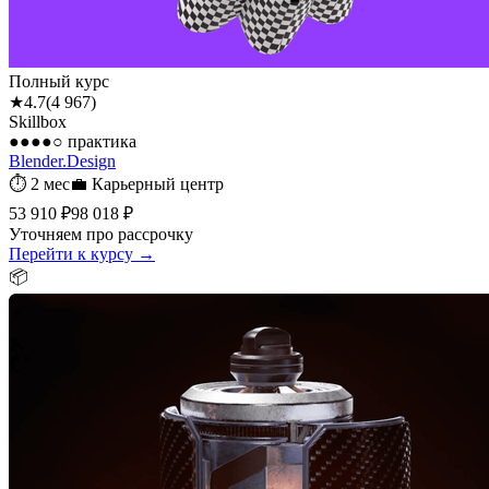
Полный курс
★
4.7
(
4 967
)
Skillbox
●●●●○
практика
Blender.Design
⏱
2 мес
💼
Карьерный центр
53 910 ₽
98 018 ₽
Уточняем про рассрочку
Перейти к курсу →
📦