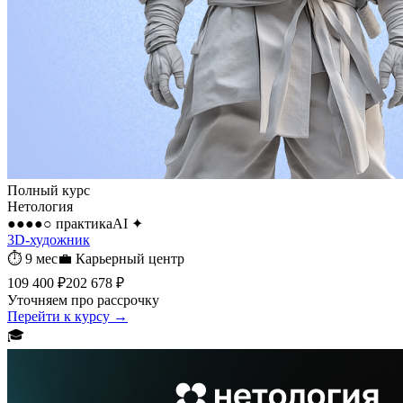
Полный курс
Нетология
●●●●○
практика
AI
✦
3D-художник
⏱
9 мес
💼
Карьерный центр
109 400 ₽
202 678 ₽
Уточняем про рассрочку
Перейти к курсу →
🎓