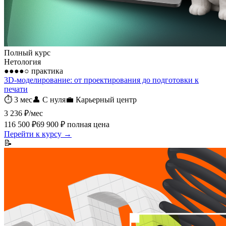
Полный курс
Нетология
●●●●○
практика
3D-моделирование: от проектирования до подготовки к
печати
⏱
3 мес
👤
С нуля
💼
Карьерный центр
3 236 ₽
/мес
116 500 ₽
69 900 ₽
полная цена
Перейти к курсу →
📝