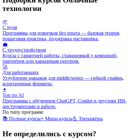
технологии
🌱
С нуля
Программы для новичков без опыта — базовая теория,
пошаговая практика, поддержка наставника.
💼
С трудоустройством
Курсы с гарантией работы, стажировкой у компаний-
партнёров или карьерным центром.
🚀
Для работающих
Углубление навыков для middle/senior — гибкий график,
асинхронные форматы.
✦
Топ по AI
Программы с обучением ChatGPT, Copilot и другими ИИ-
инструментами в работе.
По типу программ:
📚
Полные курсы
⚡
Мини-курсы
💪
Тренажёры
Не определились с курсом?