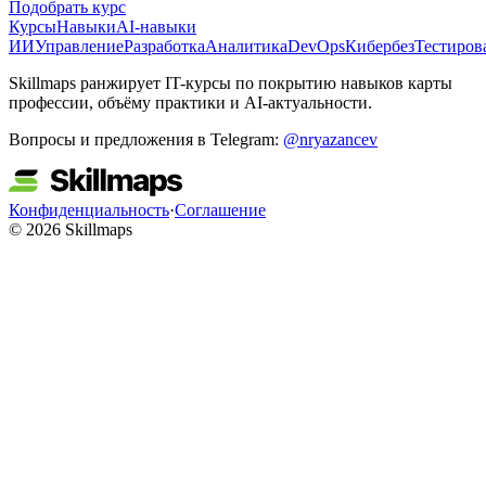
Подобрать курс
Курсы
Навыки
AI-навыки
ИИ
Управление
Разработка
Аналитика
DevOps
Кибербез
Тестиров
Skillmaps ранжирует IT-курсы по покрытию навыков карты
профессии, объёму практики и AI-актуальности.
Вопросы и предложения в Telegram:
@nryazancev
Конфиденциальность
·
Соглашение
© 2026 Skillmaps