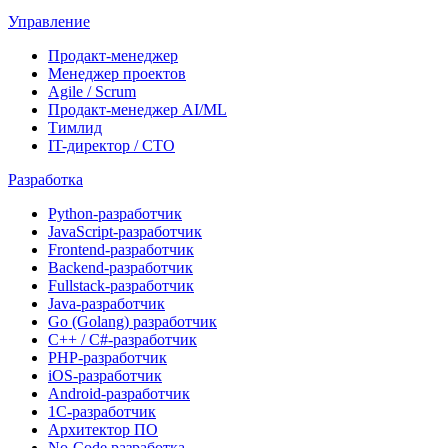
Управление
Продакт-менеджер
Менеджер проектов
Agile / Scrum
Продакт-менеджер AI/ML
Тимлид
IT-директор / CTO
Разработка
Python-разработчик
JavaScript-разработчик
Frontend-разработчик
Backend-разработчик
Fullstack-разработчик
Java-разработчик
Go (Golang) разработчик
C++ / C#-разработчик
PHP-разработчик
iOS-разработчик
Android-разработчик
1С-разработчик
Архитектор ПО
No-Code разработка