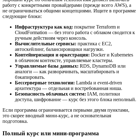
работу с конкретными провайдерами (прежде всего AWS), а
не ограничиваться общими концепциями. Ищите в программе
следующие блоки:
Инфраструктура как код:
покрытие Terraform и
CloudFormation — без этого работа с облаком сводится к
ручным действиям через консоль.
Вычислительные сервисы:
практика с EC2,
автоскейлинг, балансировщики нагрузки.
Контейнеризация и оркестрация:
Docker и Kubernetes
в облачном контексте, управляемые кластеры.
Управляемые базы данных:
RDS, DynamoDB или
аналоги — как разворачивать, масштабировать и
бэкапировать.
Бессерверные технологии:
Lambda и event-driven
архитектура — отдельная и востребованная ниша.
Безопасность облачных систем:
IAM, политики
доступа, шифрование — курс без этого блока неполный.
Если программа ограничивается первыми двумя пунктами,
это скорее вводный мини-курс, а не основательная
подготовка.
Полный курс или мини-программа