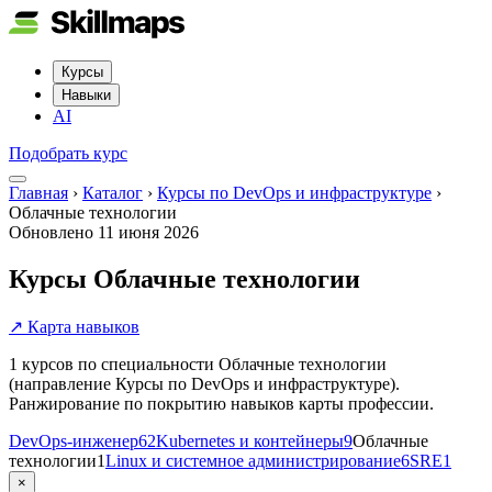
Курсы
Навыки
AI
Подобрать курс
Главная
›
Каталог
›
Курсы по DevOps и инфраструктуре
›
Облачные технологии
Обновлено
11 июня 2026
Курсы Облачные технологии
↗ Карта навыков
1 курсов по специальности Облачные технологии
(направление Курсы по DevOps и инфраструктуре).
Ранжирование по покрытию навыков карты профессии.
DevOps-инженер
62
Kubernetes и контейнеры
9
Облачные
технологии
1
Linux и системное администрирование
6
SRE
1
×