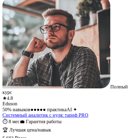
Полный
курс
★
4.8
Eduson
50
% навыков
●●●●●
практика
AI
✦
Системный аналитик с нуля: тариф PRO
⏱
8 мес
💼
Гарантия работы
🏆
Лучшая цена/навык