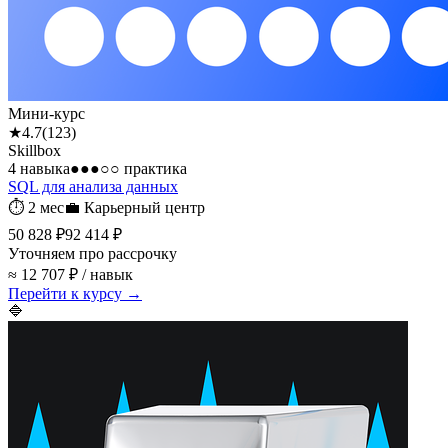
Мини-курс
★
4.7
(
123
)
Skillbox
4 навыка
●●●○○
практика
SQL для анализа данных
⏱
2 мес
💼
Карьерный центр
50 828 ₽
92 414 ₽
Уточняем про рассрочку
≈ 12 707 ₽ / навык
Перейти к курсу →
🔷