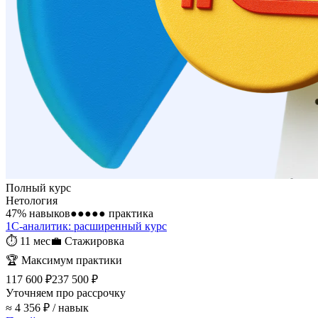
Полный курс
Нетология
47
% навыков
●●●●●
практика
1С-аналитик: расширенный курс
⏱
11 мес
💼
Стажировка
🏆
Максимум практики
117 600 ₽
237 500 ₽
Уточняем про рассрочку
≈ 4 356 ₽ / навык