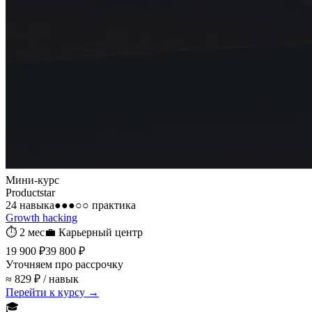
Мини-курс
Productstar
24 навыка
●●●○○
практика
Growth hacking
⏱
2 мес
💼
Карьерный центр
19 900 ₽
39 800 ₽
Уточняем про рассрочку
≈ 829 ₽ / навык
Перейти к курсу →
🎓