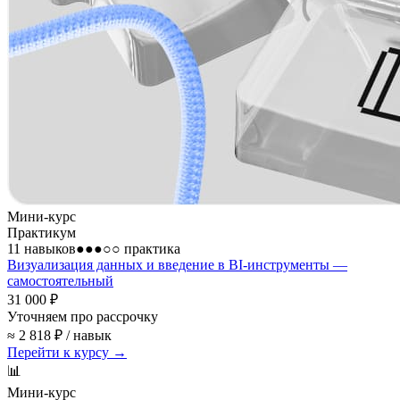
Мини-курс
Практикум
11 навыков
●●●○○
практика
Визуализация данных и введение в BI-инструменты —
самостоятельный
31 000 ₽
Уточняем про рассрочку
≈ 2 818 ₽ / навык
Перейти к курсу →
📊
Мини-курс