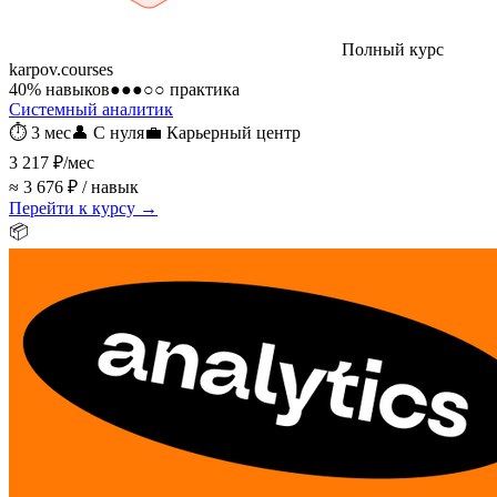
Полный курс
karpov.courses
40
% навыков
●●●○○
практика
Системный аналитик
⏱
3 мес
👤
С нуля
💼
Карьерный центр
3 217 ₽
/мес
≈ 3 676 ₽ / навык
Перейти к курсу →
📦