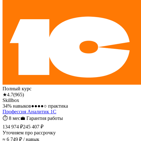
Полный курс
★
4.7
(
965
)
Skillbox
34
% навыков
●●●●○
практика
Профессия Аналитик 1С
⏱
8 мес
💼
Гарантия работы
134 974 ₽
245 407 ₽
Уточняем про рассрочку
≈ 6 749 ₽ / навык