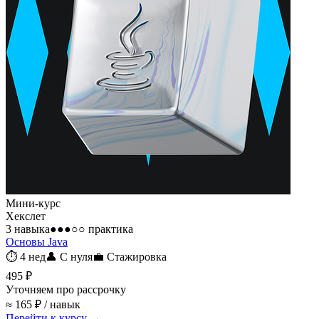
Мини-курс
Хекслет
3 навыка
●●●○○
практика
Основы Java
⏱
4 нед
👤
С нуля
💼
Стажировка
495 ₽
Уточняем про рассрочку
≈ 165 ₽ / навык
Перейти к курсу →