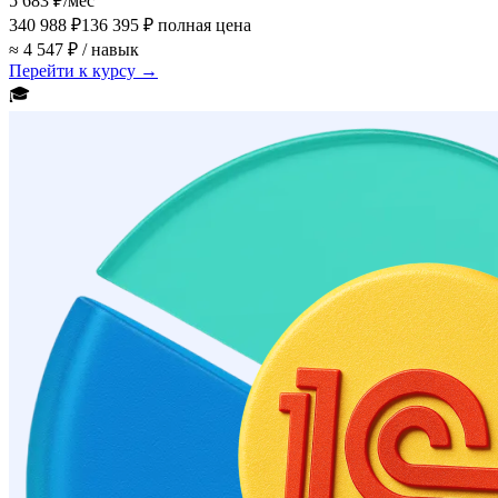
5 683 ₽
/мес
340 988 ₽
136 395 ₽
полная цена
≈ 4 547 ₽ / навык
Перейти к курсу →
🎓