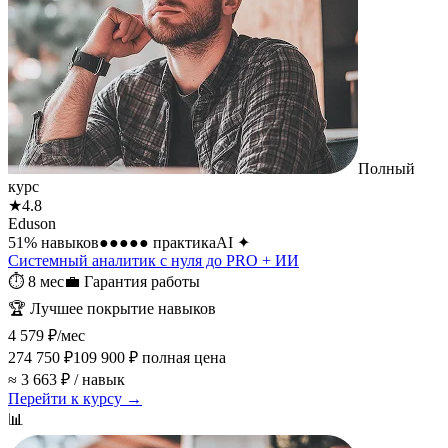
Полный
курс
★
4.8
Eduson
51
% навыков
●●●●●
практика
AI
✦
Системный аналитик с нуля до PRO + ИИ
⏱
8 мес
💼
Гарантия работы
🏆
Лучшее покрытие навыков
4 579 ₽
/мес
274 750 ₽
109 900 ₽
полная цена
≈ 3 663 ₽ / навык
Перейти к курсу →
📊