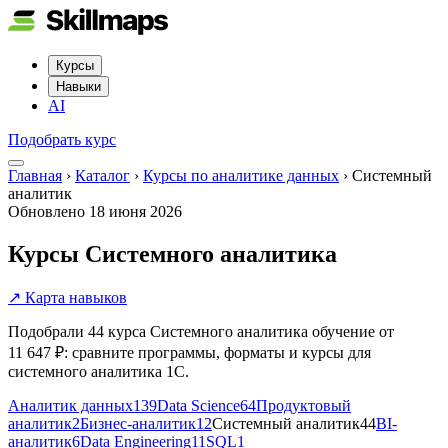
Курсы
Навыки
AI
Подобрать курс
Главная
›
Каталог
›
Курсы по аналитике данных
›
Системный
аналитик
Обновлено
18 июня 2026
Курсы Системного аналитика
↗ Карта навыков
Подобрали 44 курса Системного аналитика обучение от
11 647 ₽: сравните программы, форматы и курсы для
системного аналитика 1С.
Аналитик данных
139
Data Science
64
Продуктовый
аналитик
2
Бизнес-аналитик
12
Системный аналитик
44
BI-
аналитик
6
Data Engineering
11
SQL
1