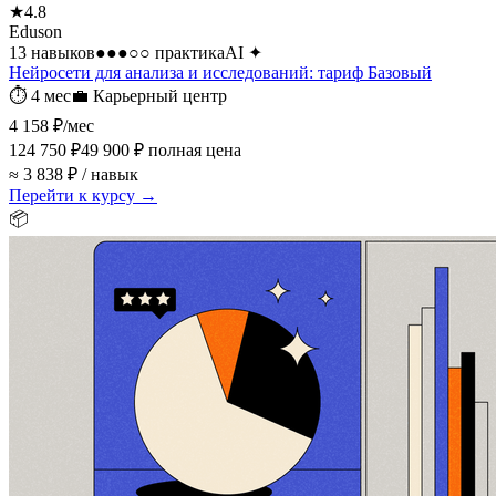
★
4.8
Eduson
13 навыков
●●●○○
практика
AI
✦
Нейросети для анализа и исследований: тариф Базовый
⏱
4 мес
💼
Карьерный центр
4 158 ₽
/мес
124 750 ₽
49 900 ₽
полная цена
≈ 3 838 ₽ / навык
Перейти к курсу →
📦