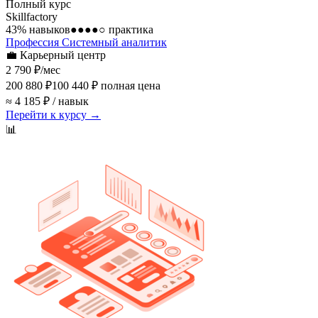
Полный курс
Skillfactory
43
% навыков
●●●●○
практика
Профессия Системный аналитик
💼
Карьерный центр
2 790 ₽
/мес
200 880 ₽
100 440 ₽
полная цена
≈ 4 185 ₽ / навык
Перейти к курсу →
📊