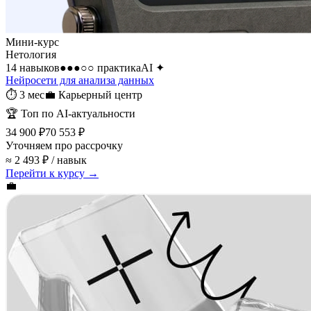
Мини-курс
Нетология
14 навыков
●●●○○
практика
AI
✦
Нейросети для анализа данных
⏱
3 мес
💼
Карьерный центр
🏆
Топ по AI-актуальности
34 900 ₽
70 553 ₽
Уточняем про рассрочку
≈ 2 493 ₽ / навык
Перейти к курсу →
💼