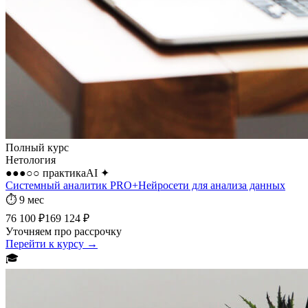
Полный курс
Нетология
●●●○○
практика
AI
✦
Системный аналитик PRO+Нейросети для анализа данных
⏱
9 мес
76 100 ₽
169 124 ₽
Уточняем про рассрочку
Перейти к курсу →
🎓