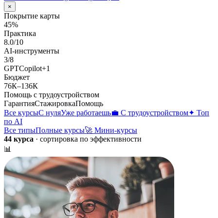
×
Покрытие карты
45
%
Практика
8.0
/10
AI-инструменты
3
/
8
GPT
Copilot
+
1
Бюджет
76К
–
136К
Помощь с трудоустройством
Гарантия
Стажировка
Помощь
Все курсы
С нуля
Уже работаешь
💼 С трудоустройством
✦ Топ
по AI
Все типы
Полные курсы
🚀 Мини-курсы
44 курса
· сортировка по эффективности
📊