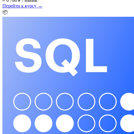
≈ 6 780 ₽ / навык
Перейти к курсу →
📦