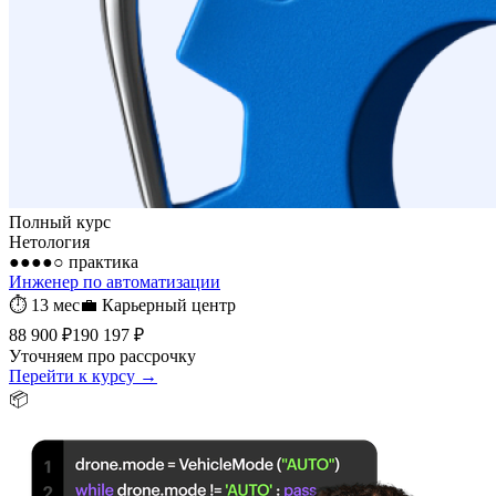
Полный курс
Нетология
●●●●○
практика
Инженер по автоматизации
⏱
13 мес
💼
Карьерный центр
88 900 ₽
190 197 ₽
Уточняем про рассрочку
Перейти к курсу →
📦