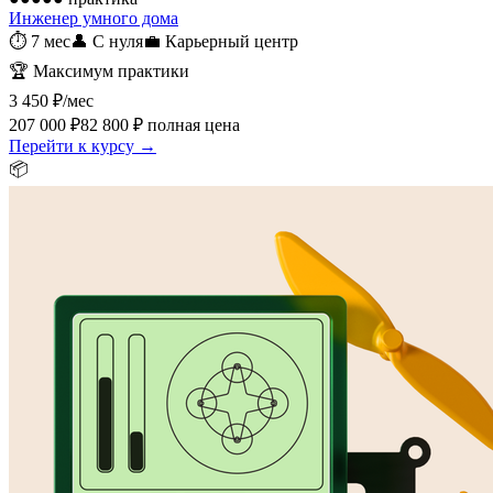
Инженер умного дома
⏱
7 мес
👤
С нуля
💼
Карьерный центр
🏆
Максимум практики
3 450 ₽
/мес
207 000 ₽
82 800 ₽
полная цена
Перейти к курсу →
📦