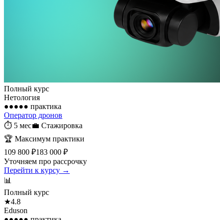
Полный курс
Нетология
●●●●●
практика
Оператор дронов
⏱
5 мес
💼
Стажировка
🏆
Максимум практики
109 800 ₽
183 000 ₽
Уточняем про рассрочку
Перейти к курсу →
📊
Полный курс
★
4.8
Eduson
●●●●●
практика