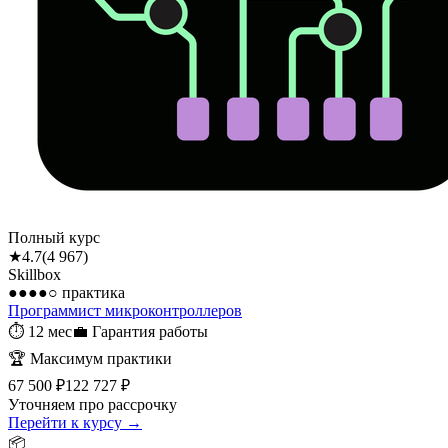
Полный курс
★
4.7
(
4 967
)
Skillbox
●●●●○
практика
Программист микроконтролле­ров
⏱
12 мес
💼
Гарантия работы
🏆
Максимум практики
67 500 ₽
122 727 ₽
Уточняем про рассрочку
Перейти к курсу →
📦