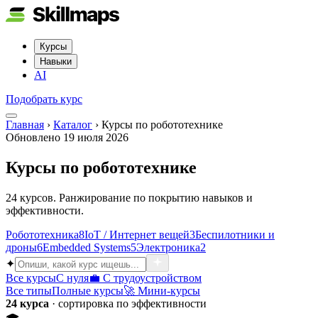
Курсы
Навыки
AI
Подобрать курс
Главная
›
Каталог
›
Курсы по робототехнике
Обновлено
19 июля 2026
Курсы по робототехнике
24 курсов. Ранжирование по покрытию навыков и
эффективности.
Робототехника
8
IoT / Интернет вещей
3
Беспилотники и
дроны
6
Embedded Systems
5
Электроника
2
✦
Все курсы
С нуля
💼 С трудоустройством
Все типы
Полные курсы
🚀 Мини-курсы
24 курса
· сортировка по эффективности