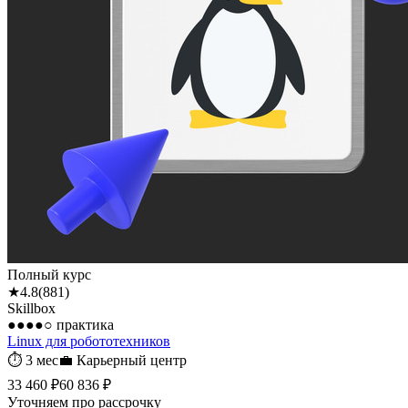
Полный курс
★
4.8
(
881
)
Skillbox
●●●●○
практика
Linux для робототехников
⏱
3 мес
💼
Карьерный центр
33 460 ₽
60 836 ₽
Уточняем про рассрочку