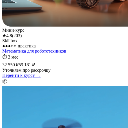
Мини-курс
★
4.8
(
203
)
Skillbox
●●●○○
практика
Математика для робототехников
⏱
3 мес
32 550 ₽
59 181 ₽
Уточняем про рассрочку
Перейти к курсу →
📦