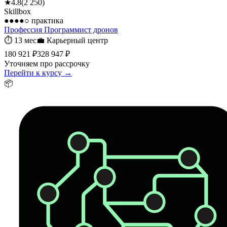
★
4.8
(
2 250
)
Skillbox
●●●●○
практика
Профессия Программист дронов
⏱
13 мес
💼
Карьерный центр
180 921 ₽
328 947 ₽
Уточняем про рассрочку
Перейти к курсу →
📦