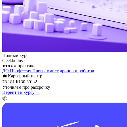
Полный курс
Geekbrains
●●●○○
практика
ДО Профессия Программист дронов и роботов
💼
Карьерный центр
78 181 ₽
130 301 ₽
Уточняем про рассрочку
Перейти к курсу →
📦