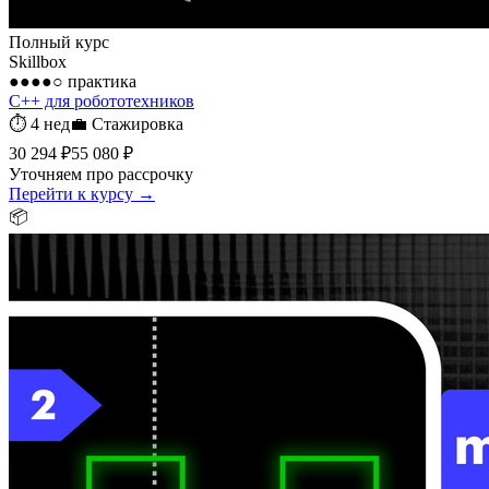
Полный курс
Skillbox
●●●●○
практика
C++ для робототехников
⏱
4 нед
💼
Стажировка
30 294 ₽
55 080 ₽
Уточняем про рассрочку
Перейти к курсу →
📦