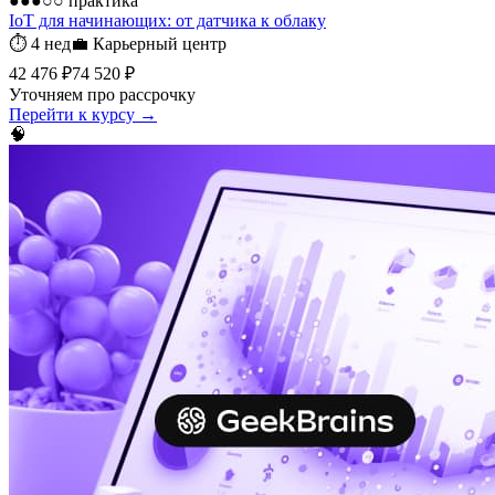
●●●○○
практика
IoT для начинающих: от датчика к облаку
⏱
4 нед
💼
Карьерный центр
42 476 ₽
74 520 ₽
Уточняем про рассрочку
Перейти к курсу →
🧠