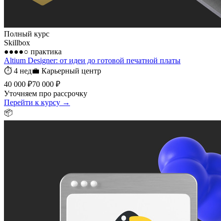
Полный курс
Skillbox
●●●●○
практика
Altium Designer: от идеи до готовой печатной платы
⏱
4 нед
💼
Карьерный центр
40 000 ₽
70 000 ₽
Уточняем про рассрочку
Перейти к курсу →
📦