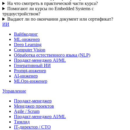
На что смотреть в практической части курса?
Помогают ли курсы по Embedded Systems с
трудоустройством?
Выдают ли по окончании документ или сертификат?
ИИ
Вайбкодинг
ML-инженер
Deep Learning
Computer Vision
Обработка естественного языка (NLP)
Продакт-менеджер AI/ML
Генеративный ИИ
Prompt-инженер
AI-инженер
MLOps-инженер
Управление
Продакт-менеджер
Менеджер проектов
Agile / Scrum
Продакт-менеджер AI/ML
Тимлид
IT-директор / CTO