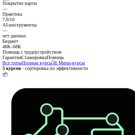
Покрытие карты
—
Практика
7.0
/10
AI-инструменты
—
нет данных
Бюджет
48К
–
68К
Помощь с трудоустройством
Гарантия
Стажировка
Помощь
Все типы
Полные курсы
🚀 Мини-курсы
5 курсов
· сортировка по эффективности
📦