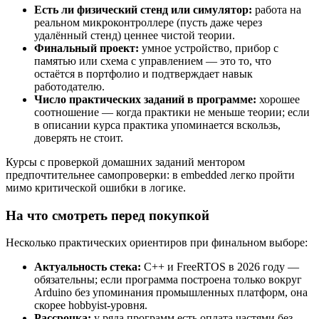
Есть ли физический стенд или симулятор:
работа на
реальном микроконтроллере (пусть даже через
удалённый стенд) ценнее чистой теории.
Финальный проект:
умное устройство, прибор с
памятью или схема с управлением — это то, что
остаётся в портфолио и подтверждает навык
работодателю.
Число практических заданий в программе:
хорошее
соотношение — когда практики не меньше теории; если
в описании курса практика упоминается вскользь,
доверять не стоит.
Курсы с проверкой домашних заданий ментором
предпочтительнее самопроверки: в embedded легко пройти
мимо критической ошибки в логике.
На что смотреть перед покупкой
Несколько практических ориентиров при финальном выборе:
Актуальность стека:
C++ и FreeRTOS в 2026 году —
обязательны; если программа построена только вокруг
Arduino без упоминания промышленных платформ, она
скорее hobbyist-уровня.
Рассрочка:
у ряда программ есть оплата частями без