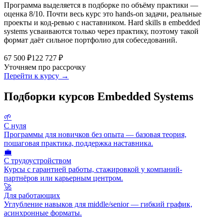
Программа выделяется в подборке по объёму практики —
оценка 8/10. Почти весь курс это hands-on задачи, реальные
проекты и код-ревью с наставником. Hard skills в embedded
systems усваиваются только через практику, поэтому такой
формат даёт сильное портфолио для собеседований.
67 500 ₽
122 727 ₽
Уточняем про рассрочку
Перейти к курсу →
Подборки курсов Embedded Systems
🌱
С нуля
Программы для новичков без опыта — базовая теория,
пошаговая практика, поддержка наставника.
💼
С трудоустройством
Курсы с гарантией работы, стажировкой у компаний-
партнёров или карьерным центром.
🚀
Для работающих
Углубление навыков для middle/senior — гибкий график,
асинхронные форматы.