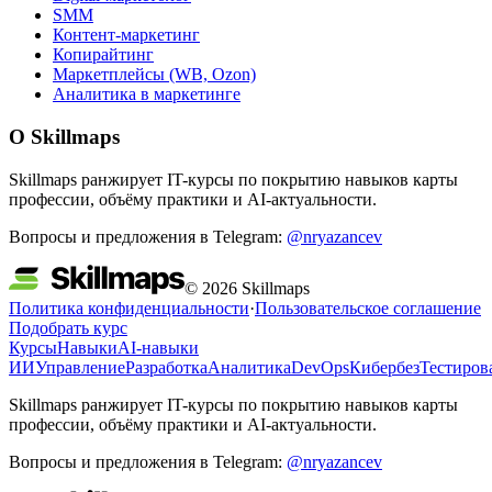
SMM
Контент-маркетинг
Копирайтинг
Маркетплейсы (WB, Ozon)
Аналитика в маркетинге
О Skillmaps
Skillmaps ранжирует IT-курсы по покрытию навыков карты
профессии, объёму практики и AI-актуальности.
Вопросы и предложения в Telegram:
@nryazancev
© 2026 Skillmaps
Политика конфиденциальности
·
Пользовательское соглашение
Подобрать курс
Курсы
Навыки
AI-навыки
ИИ
Управление
Разработка
Аналитика
DevOps
Кибербез
Тестиров
Skillmaps ранжирует IT-курсы по покрытию навыков карты
профессии, объёму практики и AI-актуальности.
Вопросы и предложения в Telegram:
@nryazancev