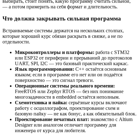
выбирать, стоит понять, какую программу считать сильной,
— а потом примерить на себя формат и длительность.
Что должна закрывать сильная программа
Встраиваемые системы держатся на нескольких столпах,
которые хороший курс обязан раскрыть в связке, а не по
отдельности.
Микроконтроллеры и платформы:
работа с STM32
или ESP32 от периферии и прерываний до протоколов
UART, SPI, I2C — это базовый практический каркас.
Язык программирования:
C++ остаётся основным
языком; если в программе его нет или он подаётся
поверхностно — это сигнал тревоги.
Операционные системы реального времени:
FreeRTOS или Zephyr RTOS — без них понимание
многозадачности в embedded остаётся неполным.
Схемотехника и пайка:
серьёзные курсы включают
работу с осциллографом, проектирование схем и
базовую пайку — не как бонус, а как обязательный блок.
Проектирование печатных плат:
знакомство с Altium
Designer или аналогом отличает программу для
инженера от курса для любителя.