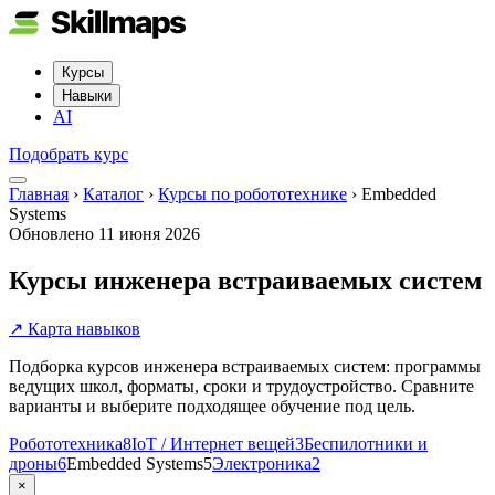
Курсы
Навыки
AI
Подобрать курс
Главная
›
Каталог
›
Курсы по робототехнике
›
Embedded
Systems
Обновлено
11 июня 2026
Курсы инженера встраиваемых систем
↗ Карта навыков
Подборка курсов инженера встраиваемых систем: программы
ведущих школ, форматы, сроки и трудоустройство. Сравните
варианты и выберите подходящее обучение под цель.
Робототехника
8
IoT / Интернет вещей
3
Беспилотники и
дроны
6
Embedded Systems
5
Электроника
2
×