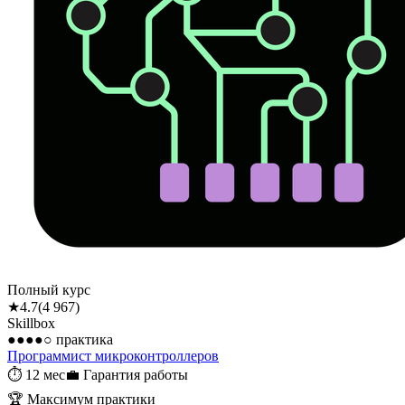
Полный курс
★
4.7
(
4 967
)
Skillbox
●●●●○
практика
Программист микроконтролле­ров
⏱
12 мес
💼
Гарантия работы
🏆
Максимум практики