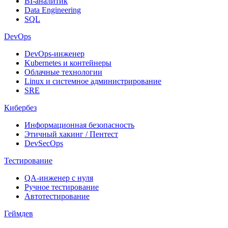
BI-аналитик
Data Engineering
SQL
DevOps
DevOps-инженер
Kubernetes и контейнеры
Облачные технологии
Linux и системное администрирование
SRE
Кибербез
Информационная безопасность
Этичный хакинг / Пентест
DevSecOps
Тестирование
QA-инженер с нуля
Ручное тестирование
Автотестирование
Геймдев