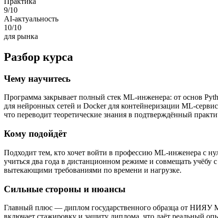
Практика
9
/10
AI-актуальность
10
/10
для рынка
Разбор курса
Чему научитесь
Программа закрывает полный стек ML-инженера: от основ Python
для нейронных сетей и Docker для контейнеризации ML-сервис
что переводит теоретические знания в подтверждённый практи
Кому подойдёт
Подходит тем, кто хочет войти в профессию ML-инженера с н
учиться два года в дистанционном режиме и совмещать учёбу с
вытекающими требованиями по времени и нагрузке.
Сильные стороны и нюансы
Главный плюс — диплом государственного образца от НИЯУ МИ
включает стажировку и защиту диплома, что даёт реальный опыт