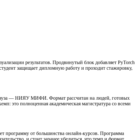
изуализации результатов. Продвинутый блок добавляет PyTorch
 студент защищает дипломную работу и проходит стажировку,
о вуза — НИЯУ МИФИ. Формат рассчитан на людей, готовых
кемп: это полноценная академическая магистратура со всеми
ет программу от большинства онлайн-курсов. Программа
ательство, и стоит заранее убедиться, что темп и формат