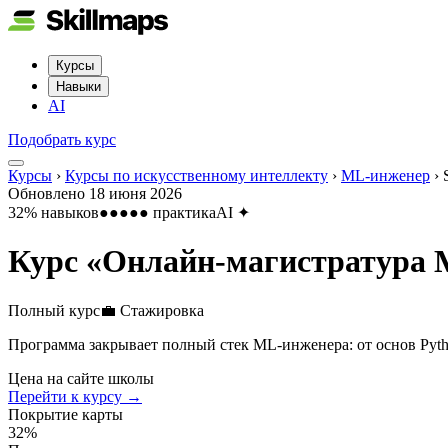
Курсы
Навыки
AI
Подобрать курс
Курсы
›
Курсы по искусственному интеллекту
›
ML-инженер
›
Обновлено
18 июня 2026
32
% навыков
●●●●●
практика
AI
✦
Курс «
Онлайн-магистратура
Полный курс
💼
Стажировка
Программа закрывает полный стек ML-инженера: от основ Python
Цена на сайте школы
Перейти к курсу →
Покрытие карты
32
%