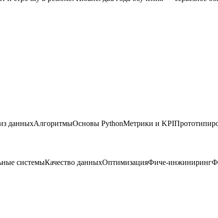
из данных
Алгоритмы
Основы Python
Метрики и KPI
Прототипир
ьные системы
Качество данных
Оптимизация
Фиче-инжиниринг
Ф