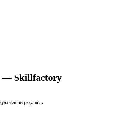
» —
Skillfactory
изуализации результ…