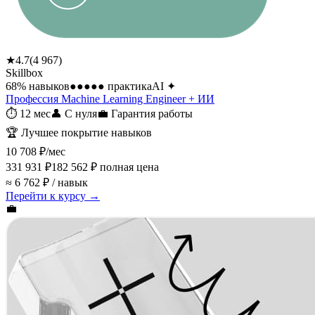
★
4.7
(
4 967
)
Skillbox
68
% навыков
●●●●●
практика
AI
✦
Профессия Machine Learning Engineer + ИИ
⏱
12 мес
👤
С нуля
💼
Гарантия работы
🏆
Лучшее покрытие навыков
10 708 ₽
/мес
331 931 ₽
182 562 ₽
полная цена
≈ 6 762 ₽ / навык
Перейти к курсу →
💼