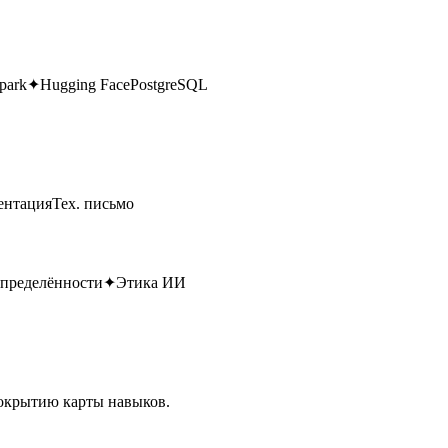
park
✦
Hugging Face
PostgreSQL
ентация
Тех. письмо
определённости
✦
Этика ИИ
окрытию карты навыков.