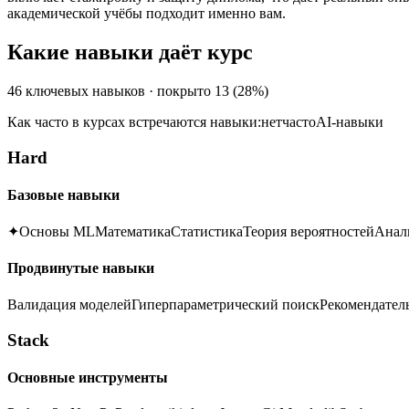
академической учёбы подходит именно вам.
Какие навыки даёт курс
46
ключевых навыков · покрыто
13
(
28
%)
Как часто в курсах встречаются навыки:
нет
часто
AI-навыки
Hard
Базовые навыки
✦
Основы ML
Математика
Статистика
Теория вероятностей
Анал
Продвинутые навыки
Валидация моделей
Гиперпараметрический поиск
Рекомендател
Stack
Основные инструменты