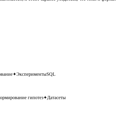
ование
✦
Эксперименты
SQL
ормирование гипотез
✦
Датасеты