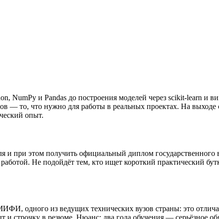
, NumPy и Pandas до построения моделей через scikit-learn и в
ов — то, что нужно для работы в реальных проектах. На выходе
ческий опыт.
уля и при этом получить официальный диплом государственног
 работой. Не подойдёт тем, кто ищет короткий практический бут
ФИ, одного из ведущих технических вузов страны: это отлича
 и строчку в резюме. Нюанс: два года обучения — серьёзное обяз