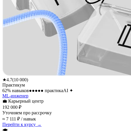
★
4.7
(
10 000
)
Практикум
62
% навыков
●●●●●
практика
AI
✦
ML-инженер
💼
Карьерный центр
192 000 ₽
Уточняем про рассрочку
≈ 7 111 ₽ / навык
Перейти к курсу →
🎓