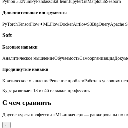
Python 3.x
NumPy
Pandas
scikit-learn
Jupyter
Git
Matplotlib
Seaborn
Дополнительные инструменты
PyTorch
TensorFlow
✦
MLFlow
Docker
Airflow
S3
BigQuery
Apache S
Soft
Базовые навыки
Аналитическое мышление
Обучаемость
Самоорганизация
Докум
Продвинутые навыки
Критическое мышление
Решение проблем
Работа в условиях не
Курс развивает 13 из 46 навыков профессии.
С чем сравнить
Другие курсы профессии «
ML-инженер
» — ранжированы по п
←