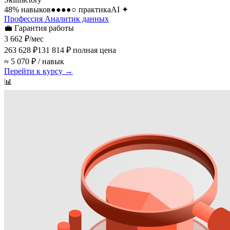
48
% навыков
●●●●○
практика
AI
✦
Профессия Аналитик данных
💼
Гарантия работы
3 662 ₽
/мес
263 628 ₽
131 814 ₽
полная цена
≈ 5 070 ₽ / навык
Перейти к курсу →
📊