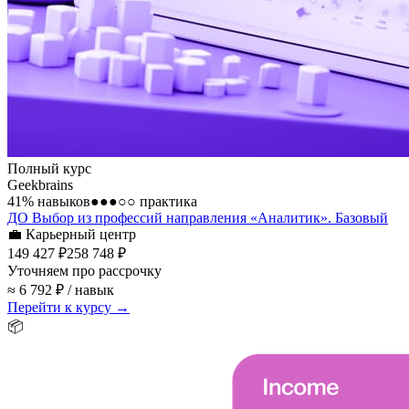
Полный курс
Geekbrains
41
% навыков
●●●○○
практика
ДО Выбор из профессий направления «Аналитик». Базовый
💼
Карьерный центр
149 427 ₽
258 748 ₽
Уточняем про рассрочку
≈ 6 792 ₽ / навык
Перейти к курсу →
📦