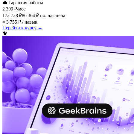
💼
Гарантия работы
2 399 ₽
/мес
172 728 ₽
86 364 ₽
полная цена
≈ 3 755 ₽ / навык
Перейти к курсу →
🧠