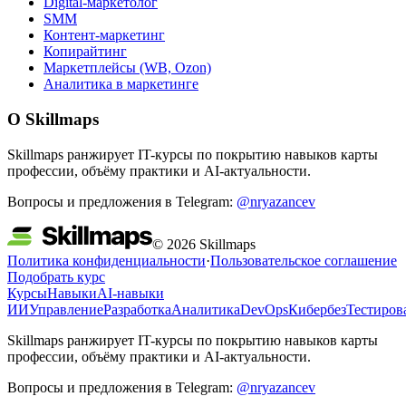
Digital-маркетолог
SMM
Контент-маркетинг
Копирайтинг
Маркетплейсы (WB, Ozon)
Аналитика в маркетинге
О Skillmaps
Skillmaps ранжирует IT-курсы по покрытию навыков карты
профессии, объёму практики и AI-актуальности.
Вопросы и предложения в Telegram:
@nryazancev
© 2026 Skillmaps
Политика конфиденциальности
·
Пользовательское соглашение
Подобрать курс
Курсы
Навыки
AI-навыки
ИИ
Управление
Разработка
Аналитика
DevOps
Кибербез
Тестиров
Skillmaps ранжирует IT-курсы по покрытию навыков карты
профессии, объёму практики и AI-актуальности.
Вопросы и предложения в Telegram:
@nryazancev