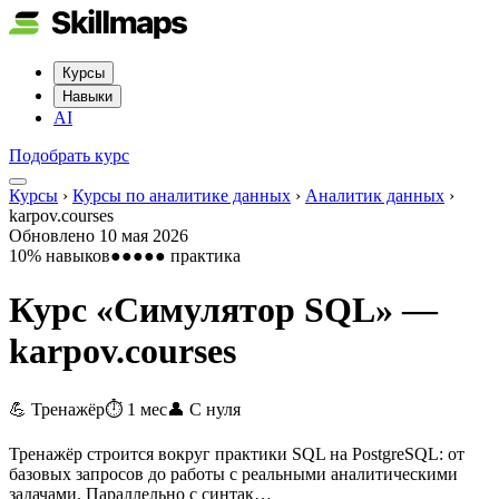
Курсы
Навыки
AI
Подобрать курс
Курсы
›
Курсы по аналитике данных
›
Аналитик данных
›
karpov.courses
Обновлено
10 мая 2026
10
% навыков
●●●●●
практика
Курс «
Симулятор SQL
» —
karpov.courses
💪 Тренажёр
⏱
1 мес
👤
С нуля
Тренажёр строится вокруг практики SQL на PostgreSQL: от
базовых запросов до работы с реальными аналитическими
задачами. Параллельно с синтак…