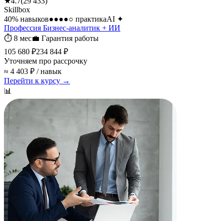
★
4.7
(
29 433
)
Skillbox
40
% навыков
●●●●○
практика
AI
✦
Профессия Бизнес-аналитик + ИИ
⏱
8 мес
💼
Гарантия работы
105 680 ₽
234 844 ₽
Уточняем про рассрочку
≈ 4 403 ₽ / навык
Перейти к курсу →
📊