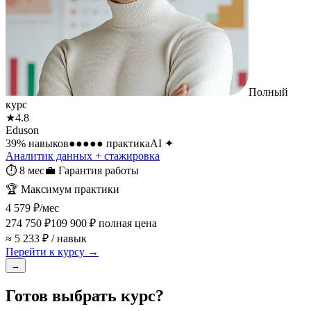
Полный
курс
★
4.8
Eduson
39
% навыков
●●●●●
практика
AI
✦
Аналитик данных + стажировка
⏱
8 мес
💼
Гарантия работы
🏆
Максимум практики
4 579 ₽
/мес
274 750 ₽
109 900 ₽
полная цена
≈ 5 233 ₽ / навык
Перейти к курсу →
→
Готов выбрать курс?