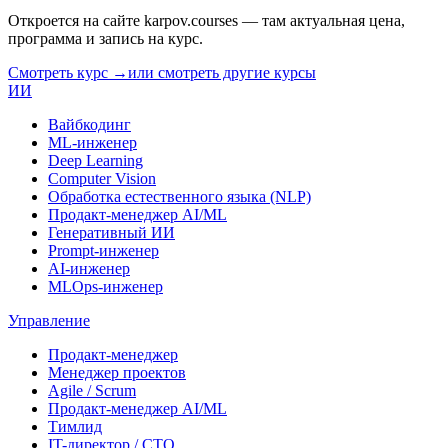
Откроется на сайте
karpov.courses
— там актуальная цена,
программа и запись на курс.
Смотреть курс →
или смотреть другие курсы
ИИ
Вайбкодинг
ML-инженер
Deep Learning
Computer Vision
Обработка естественного языка (NLP)
Продакт-менеджер AI/ML
Генеративный ИИ
Prompt-инженер
AI-инженер
MLOps-инженер
Управление
Продакт-менеджер
Менеджер проектов
Agile / Scrum
Продакт-менеджер AI/ML
Тимлид
IT-директор / CTO