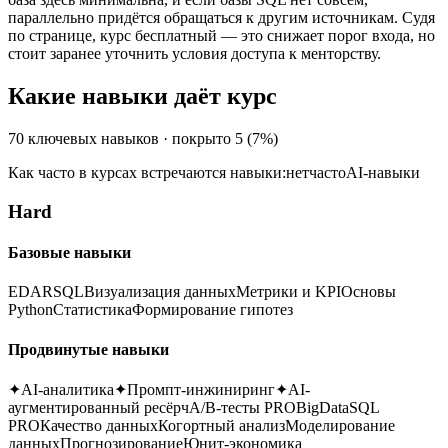
параллельно придётся обращаться к другим источникам. Судя
по странице, курс бесплатный — это снижает порог входа, но
стоит заранее уточнить условия доступа к менторству.
Какие навыки даёт курс
70
ключевых навыков · покрыто
5
(
7
%)
Как часто в курсах встречаются навыки:
нет
часто
AI-навыки
Hard
Базовые навыки
EDA
R
SQL
Визуализация данных
Метрики и KPI
Основы
Python
Статистика
Формирование гипотез
Продвинутые навыки
✦
AI-аналитика
✦
Промпт-инжиниринг
✦
AI-
аугментированный ресёрч
A/B-тесты PRO
BigData
SQL
PRO
Качество данных
Когортный анализ
Моделирование
данных
Прогнозирование
Юнит-экономика