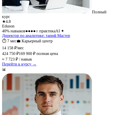
Полный
курс
★
4.8
Eduson
40
% навыков
●●●●○
практика
AI
✦
Директор по аналитике: тариф Мастер
⏱
7 мес
💼
Карьерный центр
14 158 ₽
/мес
424 750 ₽
169 900 ₽
полная цена
≈ 7 723 ₽ / навык
Перейти к курсу →
📊