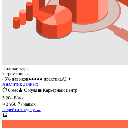
Полный курс
karpov.courses
46
% навыков
●●●●●
практика
AI
✦
Аналитик данных
⏱
6 мес
👤
С нуля
💼
Карьерный центр
5 204 ₽
/мес
≈ 3 956 ₽ / навык
Перейти к курсу →
🏭