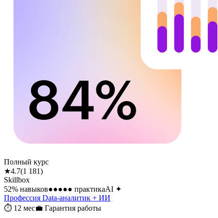
Полный курс
★
4.7
(
1 181
)
Skillbox
52
% навыков
●●●●●
практика
AI
✦
Профессия Data-аналитик + ИИ
⏱
12 мес
💼
Гарантия работы