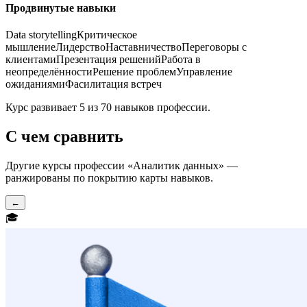
Продвинутые навыки
Data storytelling
Критическое
мышление
Лидерство
Наставничество
Переговоры с
клиентами
Презентация решений
Работа в
неопределённости
Решение проблем
Управление
ожиданиями
Фасилитация встреч
Курс развивает 5 из 70 навыков профессии.
С чем сравнить
Другие курсы профессии «
Аналитик данных
» —
ранжированы по покрытию карты навыков.
←
🎓