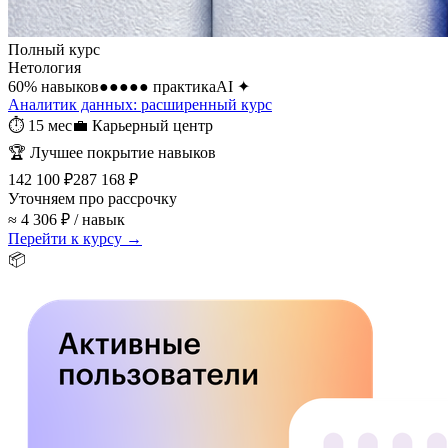
Полный курс
Нетология
60
% навыков
●●●●●
практика
AI
✦
Аналитик данных: расширенный курс
⏱
15 мес
💼
Карьерный центр
🏆
Лучшее покрытие навыков
142 100 ₽
287 168 ₽
Уточняем про рассрочку
≈ 4 306 ₽ / навык
Перейти к курсу →
📦