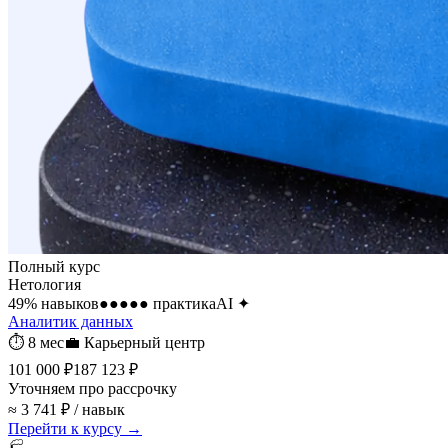
Полный курс
Нетология
49
% навыков
●●●●●
практика
AI
✦
Аналитик данных
⏱
8 мес
💼
Карьерный центр
101 000 ₽
187 123 ₽
Уточняем про рассрочку
≈ 3 741 ₽ / навык
Перейти к курсу →