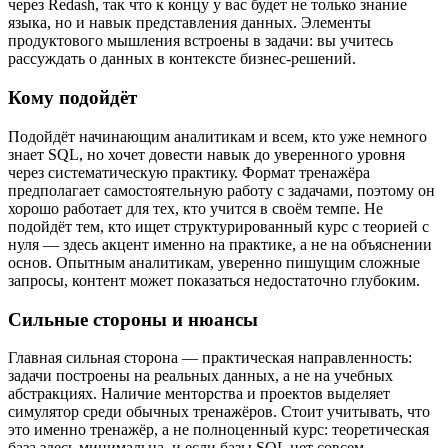
через Redash, так что к концу у вас будет не только знание
языка, но и навык представления данных. Элементы
продуктового мышления встроены в задачи: вы учитесь
рассуждать о данных в контексте бизнес-решений.
Кому подойдёт
Подойдёт начинающим аналитикам и всем, кто уже немного
знает SQL, но хочет довести навык до уверенного уровня
через систематическую практику. Формат тренажёра
предполагает самостоятельную работу с задачами, поэтому он
хорошо работает для тех, кто учится в своём темпе. Не
подойдёт тем, кто ищет структурированный курс с теорией с
нуля — здесь акцент именно на практике, а не на объяснении
основ. Опытным аналитикам, уверенно пишущим сложные
запросы, контент может показаться недостаточно глубоким.
Сильные стороны и нюансы
Главная сильная сторона — практическая направленность:
задачи построены на реальных данных, а не на учебных
абстракциях. Наличие менторства и проектов выделяет
симулятор среди обычных тренажёров. Стоит учитывать, что
это именно тренажёр, а не полноценный курс: теоретическая
база здесь минимальна, и если базы SQL нет совсем,