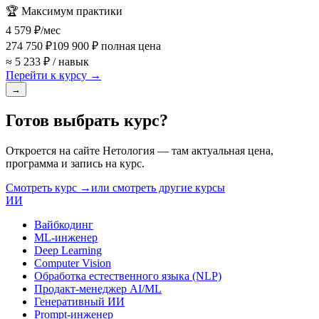
🏆
Максимум практики
4 579 ₽
/мес
274 750 ₽
109 900 ₽
полная цена
≈ 5 233 ₽ / навык
Перейти к курсу →
→
Готов выбрать курс?
Откроется на сайте
Нетология
— там актуальная цена,
программа и запись на курс.
Смотреть курс →
или смотреть другие курсы
ИИ
Вайбкодинг
ML-инженер
Deep Learning
Computer Vision
Обработка естественного языка (NLP)
Продакт-менеджер AI/ML
Генеративный ИИ
Prompt-инженер