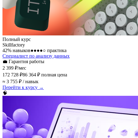
Полный курс
Skillfactory
42
% навыков
●●●●○
практика
Специалист по анализу данных
💼
Гарантия работы
2 399 ₽
/мес
172 728 ₽
86 364 ₽
полная цена
≈ 3 755 ₽ / навык
Перейти к курсу →
🧠