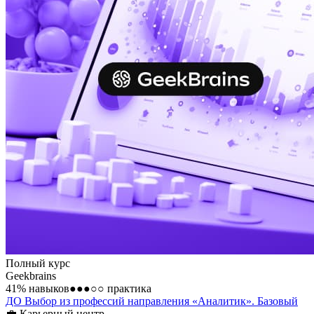
Полный курс
Geekbrains
41
% навыков
●●●○○
практика
ДО Выбор из профессий направления «Аналитик». Базовый
💼
Карьерный центр