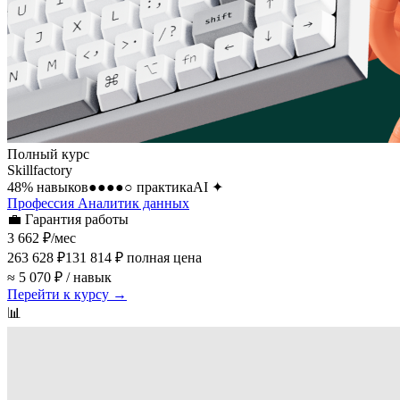
Полный курс
Skillfactory
48
% навыков
●●●●○
практика
AI
✦
Профессия Аналитик данных
💼
Гарантия работы
3 662 ₽
/мес
263 628 ₽
131 814 ₽
полная цена
≈ 5 070 ₽ / навык
Перейти к курсу →
📊