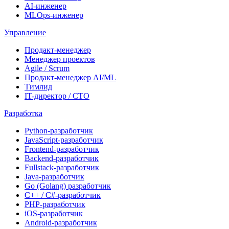
AI-инженер
MLOps-инженер
Управление
Продакт-менеджер
Менеджер проектов
Agile / Scrum
Продакт-менеджер AI/ML
Тимлид
IT-директор / CTO
Разработка
Python-разработчик
JavaScript-разработчик
Frontend-разработчик
Backend-разработчик
Fullstack-разработчик
Java-разработчик
Go (Golang) разработчик
C++ / C#-разработчик
PHP-разработчик
iOS-разработчик
Android-разработчик