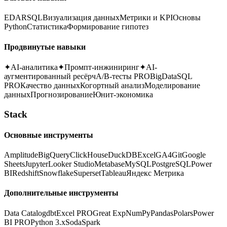
EDA
R
SQL
Визуализация данных
Метрики и KPI
Основы
Python
Статистика
Формирование гипотез
Продвинутые навыки
✦
AI-аналитика
✦
Промпт-инжиниринг
✦
AI-
аугментированный ресёрч
A/B-тесты PRO
BigData
SQL
PRO
Качество данных
Когортный анализ
Моделирование
данных
Прогнозирование
Юнит-экономика
Stack
Основные инструменты
Amplitude
BigQuery
ClickHouse
DuckDB
Excel
GA4
Git
Google
Sheets
Jupyter
Looker Studio
Metabase
MySQL
PostgreSQL
Power
BI
Redshift
Snowflake
Superset
Tableau
Яндекс Метрика
Дополнительные инструменты
Data Catalog
dbt
Excel PRO
Great Exp
NumPy
Pandas
Polars
Power
BI PRO
Python 3.x
Soda
Spark