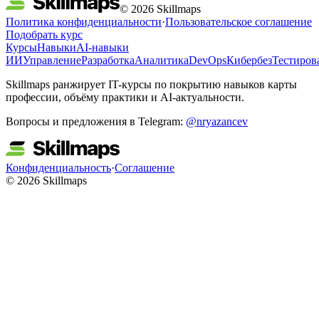
© 2026 Skillmaps
Политика конфиденциальности
·
Пользовательское соглашение
Подобрать курс
Курсы
Навыки
AI-навыки
ИИ
Управление
Разработка
Аналитика
DevOps
Кибербез
Тестиров
Skillmaps ранжирует IT-курсы по покрытию навыков карты
профессии, объёму практики и AI-актуальности.
Вопросы и предложения в Telegram:
@nryazancev
Конфиденциальность
·
Соглашение
© 2026 Skillmaps