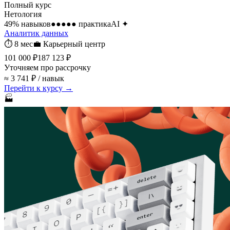
Полный курс
Нетология
49
% навыков
●●●●●
практика
AI
✦
Аналитик данных
⏱
8 мес
💼
Карьерный центр
101 000 ₽
187 123 ₽
Уточняем про рассрочку
≈ 3 741 ₽ / навык
Перейти к курсу →
🏭