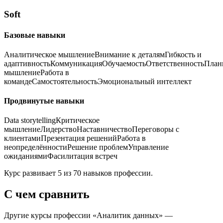
Soft
Базовые навыки
Аналитическое мышление
Внимание к деталям
Гибкость и
адаптивность
Коммуникация
Обучаемость
Ответственность
План
мышление
Работа в
команде
Самостоятельность
Эмоциональный интеллект
Продвинутые навыки
Data storytelling
Критическое
мышление
Лидерство
Наставничество
Переговоры с
клиентами
Презентация решений
Работа в
неопределённости
Решение проблем
Управление
ожиданиями
Фасилитация встреч
Курс развивает 5 из 70 навыков профессии.
С чем сравнить
Другие курсы профессии «
Аналитик данных
» —