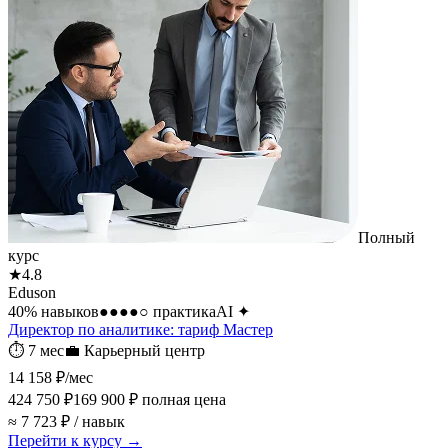
Полный
курс
★
4.8
Eduson
40
% навыков
●●●●○
практика
AI
✦
Директор по аналитике: тариф Мастер
⏱
7 мес
💼
Карьерный центр
14 158 ₽
/мес
424 750 ₽
169 900 ₽
полная цена
≈ 7 723 ₽ / навык
Перейти к курсу →