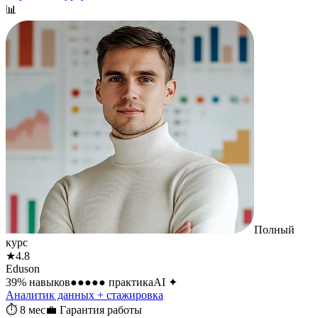
📊
Полный
курс
★
4.8
Eduson
39
% навыков
●●●●●
практика
AI
✦
Аналитик данных + стажировка
⏱
8 мес
💼
Гарантия работы