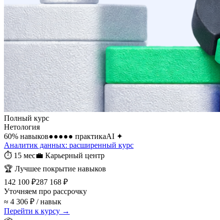
Полный курс
Нетология
60
% навыков
●●●●●
практика
AI
✦
Аналитик данных: расширенный курс
⏱
15 мес
💼
Карьерный центр
🏆
Лучшее покрытие навыков
142 100 ₽
287 168 ₽
Уточняем про рассрочку
≈ 4 306 ₽ / навык
Перейти к курсу →