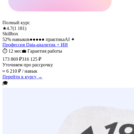
Полный курс
★
4.7
(
1 181
)
Skillbox
52
% навыков
●●●●●
практика
AI
✦
Профессия Data-аналитик + ИИ
⏱
12 мес
💼
Гарантия работы
173 869 ₽
316 125 ₽
Уточняем про рассрочку
≈ 6 210 ₽ / навык
Перейти к курсу →
🎓