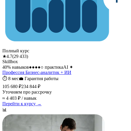
Полный курс
★
4.7
(
29 433
)
Skillbox
40
% навыков
●●●●○
практика
AI
✦
Профессия Бизнес-аналитик + ИИ
⏱
8 мес
💼
Гарантия работы
105 680 ₽
234 844 ₽
Уточняем про рассрочку
≈ 4 403 ₽ / навык
Перейти к курсу →
📊