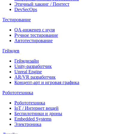
Этичный хакинг / Пентест
DevSecOps
Тестирование
QA-инженер с нуля
Ручное тестирование
Автотестирование
Геймдев
Геймдизайн
Unity-разработчик
Unreal Engine
AR/VR разработчик
Концепт-арт и игровая графика
Робототехника
Робототехника
IoT / Интернет вещей
Беспилотники и дроны
Embedded Systems
Электроника