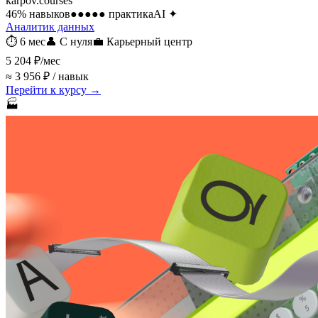
karpov.courses
46
% навыков
●●●●●
практика
AI
✦
Аналитик данных
⏱
6 мес
👤
С нуля
💼
Карьерный центр
5 204 ₽
/мес
≈ 3 956 ₽ / навык
Перейти к курсу →
🏭