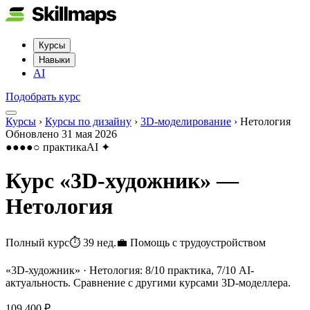
Курсы
Навыки
AI
Подобрать курс
Курсы
›
Курсы по дизайну
›
3D-моделирование
›
Нетология
Обновлено
31 мая 2026
●●●●○
практика
AI
✦
Курс «
3D-художник
» —
Нетология
Полный курс
⏱
39 нед.
💼
Помощь с трудоустройством
«3D-художник» · Нетология: 8/10 практика, 7/10 AI-
актуальность. Сравнение с другими курсами 3D-моделлера.
109 400 ₽