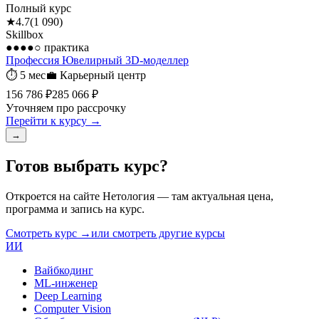
Полный курс
★
4.7
(
1 090
)
Skillbox
●●●●○
практика
Профессия Ювелирный 3D-моделлер
⏱
5 мес
💼
Карьерный центр
156 786 ₽
285 066 ₽
Уточняем про рассрочку
Перейти к курсу →
→
Готов выбрать курс?
Откроется на сайте
Нетология
— там актуальная цена,
программа и запись на курс.
Смотреть курс →
или смотреть другие курсы
ИИ
Вайбкодинг
ML-инженер
Deep Learning
Computer Vision