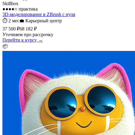
Skillbox
●●●●○
практика
3D-моделирование в ZBrush с нуля
⏱
2 мес
💼
Карьерный центр
37 500 ₽
68 182 ₽
Уточняем про рассрочку
Перейти к курсу →
📦