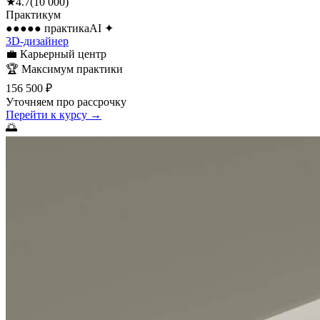
★
4.7
(
10 000
)
Практикум
●●●●●
практика
AI
✦
3D-дизайнер
💼
Карьерный центр
🏆
Максимум практики
156 500 ₽
Уточняем про рассрочку
Перейти к курсу →
🌅