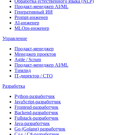
Обработка естественного языка (NLP)
Продакт-менеджер AI/ML
Генеративный ИИ
Prompt-инженер
AI-инженер
MLOps-инженер
Управление
Продакт-менеджер
Менеджер проектов
Agile / Scrum
Продакт-менеджер AI/ML
Тимлид
IT-директор / CTO
Разработка
Python-разработчик
JavaScript-разработчик
Frontend-разработчик
Backend-разработчик
Fullstack-разработчик
Java-разработчик
Go (Golang) разработчик
C++ / C#-разработчик