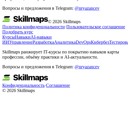
Вопросы и предложения в Telegram:
@nryazancev
© 2026 Skillmaps
Политика конфиденциальности
·
Пользовательское соглашение
Подобрать курс
Курсы
Навыки
AI-навыки
ИИ
Управление
Разработка
Аналитика
DevOps
Кибербез
Тестиров
Skillmaps ранжирует IT-курсы по покрытию навыков карты
профессии, объёму практики и AI-актуальности.
Вопросы и предложения в Telegram:
@nryazancev
Конфиденциальность
·
Соглашение
© 2026 Skillmaps