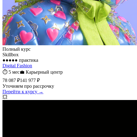
Полный курс
Skillbox
●●●●●
практика
Digital Fashion
⏱
5 мес
💼
Карьерный центр
78 087 ₽
141 977 ₽
Уточняем про рассрочку
Перейти к курсу →
💥