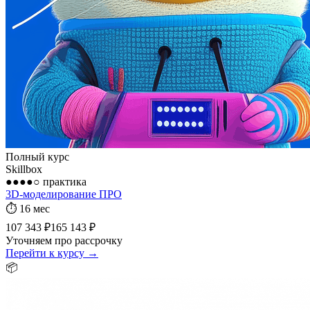
Полный курс
Skillbox
●●●●○
практика
3D-моделирование ПРО
⏱
16 мес
107 343 ₽
165 143 ₽
Уточняем про рассрочку
Перейти к курсу →
📦