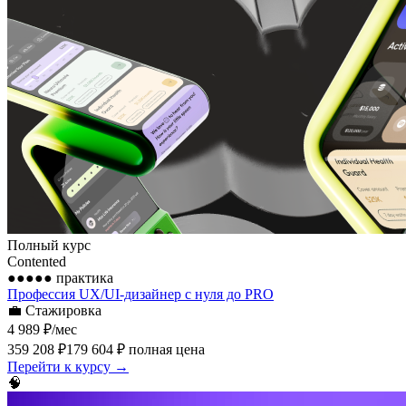
Полный курс
Contented
●●●●●
практика
Профессия UX/UI-дизайнер с нуля до PRO
💼
Стажировка
4 989 ₽
/мес
359 208 ₽
179 604 ₽
полная цена
Перейти к курсу →
🧠