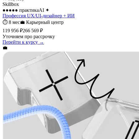
Skillbox
●●●●●
практика
AI
✦
Профессия UX/UI-дизайнер + ИИ
⏱
8 мес
💼
Карьерный центр
119 956 ₽
266 569 ₽
Уточняем про рассрочку
Перейти к курсу →
💼