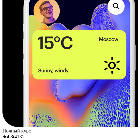
Полный курс
★
4.8
(
413
)