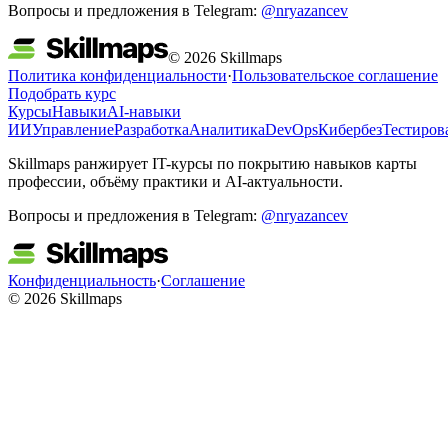
Вопросы и предложения в Telegram:
@nryazancev
© 2026 Skillmaps
Политика конфиденциальности
·
Пользовательское соглашение
Подобрать курс
Курсы
Навыки
AI-навыки
ИИ
Управление
Разработка
Аналитика
DevOps
Кибербез
Тестиров
Skillmaps ранжирует IT-курсы по покрытию навыков карты
профессии, объёму практики и AI-актуальности.
Вопросы и предложения в Telegram:
@nryazancev
Конфиденциальность
·
Соглашение
© 2026 Skillmaps