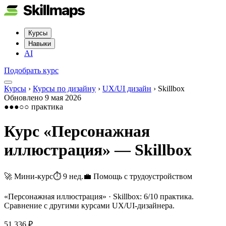
Курсы
Навыки
AI
Подобрать курс
Курсы
›
Курсы по дизайну
›
UX/UI дизайн
›
Skillbox
Обновлено
9 мая 2026
●●●○○
практика
Курс «
Персонажная
иллюстрация
» —
Skillbox
🚀 Мини-курс
⏱
9 нед.
💼
Помощь с трудоустройством
«Персонажная иллюстрация» · Skillbox: 6/10 практика.
Сравнение с другими курсами UX/UI-дизайнера.
51 336 ₽