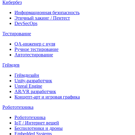
Кибербез
Информационная безопасность
Этичный хакинг / Пентест
DevSecOps
Тестирование
QA-инженер с нуля
Ручное тестирование
Автотестирование
Геймдев
Геймдизайн
Unity-разработчик
Unreal Engine
AR/VR разработчик
Концепт-арт и игровая графика
Робототехника
Робототехника
IoT / Интернет вещей
Беспилотники и дроны
Embedded Systems