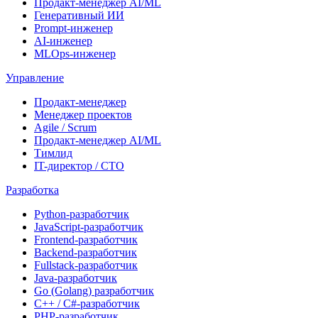
Продакт-менеджер AI/ML
Генеративный ИИ
Prompt-инженер
AI-инженер
MLOps-инженер
Управление
Продакт-менеджер
Менеджер проектов
Agile / Scrum
Продакт-менеджер AI/ML
Тимлид
IT-директор / CTO
Разработка
Python-разработчик
JavaScript-разработчик
Frontend-разработчик
Backend-разработчик
Fullstack-разработчик
Java-разработчик
Go (Golang) разработчик
C++ / C#-разработчик
PHP-разработчик