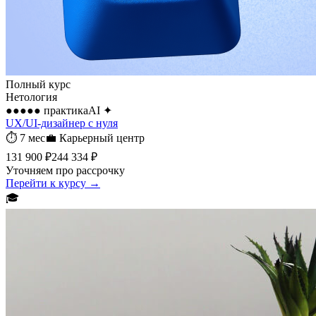
Полный курс
Нетология
●●●●●
практика
AI
✦
UX/UI-дизайнер с нуля
⏱
7 мес
💼
Карьерный центр
131 900 ₽
244 334 ₽
Уточняем про рассрочку
Перейти к курсу →
🎓