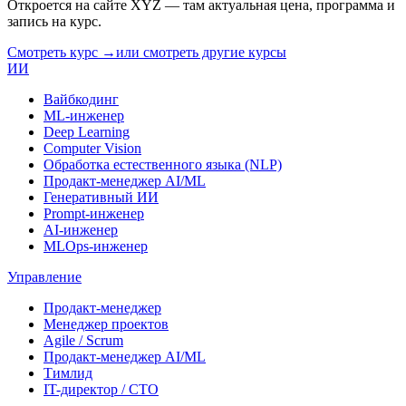
Откроется на сайте
XYZ
— там актуальная цена, программа и
запись на курс.
Смотреть курс →
или смотреть другие курсы
ИИ
Вайбкодинг
ML-инженер
Deep Learning
Computer Vision
Обработка естественного языка (NLP)
Продакт-менеджер AI/ML
Генеративный ИИ
Prompt-инженер
AI-инженер
MLOps-инженер
Управление
Продакт-менеджер
Менеджер проектов
Agile / Scrum
Продакт-менеджер AI/ML
Тимлид
IT-директор / CTO