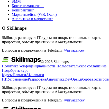
SMM
Контент-маркетинг
Копирайтинг
Маркетплейсы (WB, Ozon)
Аналитика в маркетинге
О Skillmaps
Skillmaps ранжирует IT-курсы по покрытию навыков карты
профессии, объёму практики и AI-актуальности.
Вопросы и предложения в Telegram:
@nryazancev
© 2026 Skillmaps
Политика конфиденциальности
·
Пользовательское соглашение
Подобрать курс
Курсы
Навыки
AI-навыки
ИИ
Управление
Разработка
Аналитика
DevOps
Кибербез
Тестиров
Skillmaps ранжирует IT-курсы по покрытию навыков карты
профессии, объёму практики и AI-актуальности.
Вопросы и предложения в Telegram:
@nryazancev