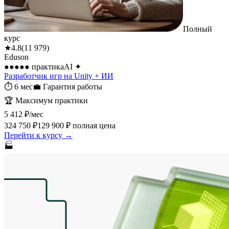
Полный
курс
★
4.8
(
11 979
)
Eduson
●●●●●
практика
AI
✦
Разработчик игр на Unity + ИИ
⏱
6 мес
💼
Гарантия работы
🏆
Максимум практики
5 412 ₽
/мес
324 750 ₽
129 900 ₽
полная цена
Перейти к курсу →
🏭