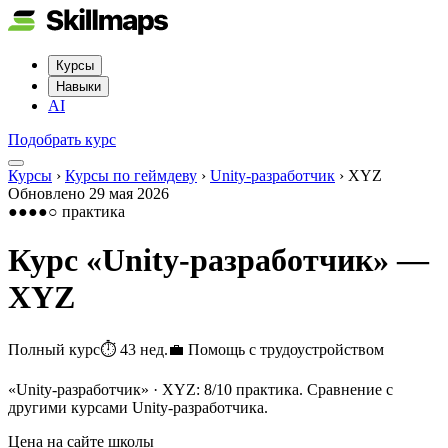
Курсы
Навыки
AI
Подобрать курс
Курсы
›
Курсы по геймдеву
›
Unity-разработчик
›
XYZ
Обновлено
29 мая 2026
●●●●○
практика
Курс «
Unity-разработчик
» —
XYZ
Полный курс
⏱
43 нед.
💼
Помощь с трудоустройством
«Unity-разработчик» · XYZ: 8/10 практика. Сравнение с
другими курсами Unity-разработчика.
Цена на сайте школы