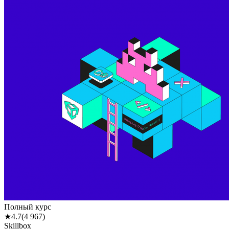
Полный курс
★
4.7
(
4 967
)
Skillbox