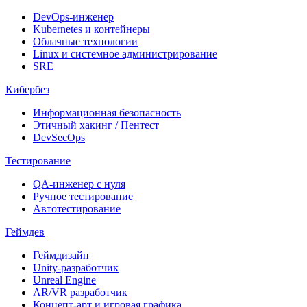
DevOps-инженер
Kubernetes и контейнеры
Облачные технологии
Linux и системное администрирование
SRE
Кибербез
Информационная безопасность
Этичный хакинг / Пентест
DevSecOps
Тестирование
QA-инженер с нуля
Ручное тестирование
Автотестирование
Геймдев
Геймдизайн
Unity-разработчик
Unreal Engine
AR/VR разработчик
Концепт-арт и игровая графика