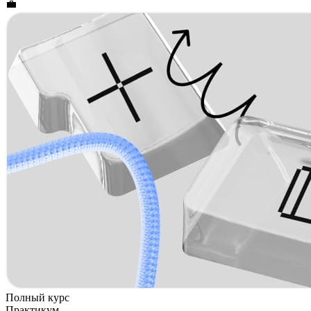
💼
Полный курс
Практикум