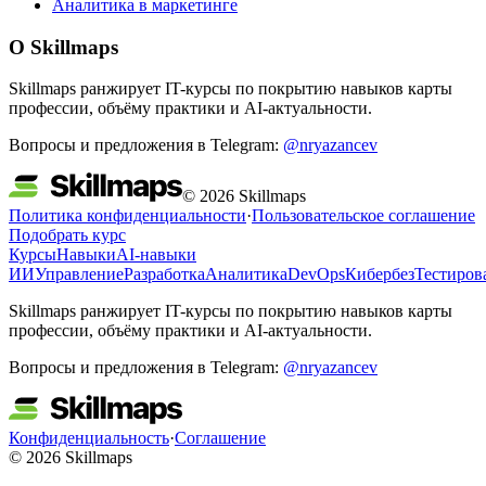
Аналитика в маркетинге
О Skillmaps
Skillmaps ранжирует IT-курсы по покрытию навыков карты
профессии, объёму практики и AI-актуальности.
Вопросы и предложения в Telegram:
@nryazancev
© 2026 Skillmaps
Политика конфиденциальности
·
Пользовательское соглашение
Подобрать курс
Курсы
Навыки
AI-навыки
ИИ
Управление
Разработка
Аналитика
DevOps
Кибербез
Тестиров
Skillmaps ранжирует IT-курсы по покрытию навыков карты
профессии, объёму практики и AI-актуальности.
Вопросы и предложения в Telegram:
@nryazancev
Конфиденциальность
·
Соглашение
© 2026 Skillmaps