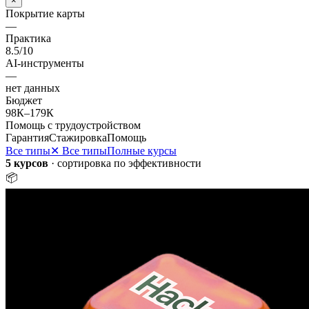
×
Покрытие карты
—
Практика
8.5
/10
AI-инструменты
—
нет данных
Бюджет
98К
–
179К
Помощь с трудоустройством
Гарантия
Стажировка
Помощь
Все типы
✕ Все типы
Полные курсы
5 курсов
· сортировка по эффективности
📦