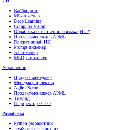
ИИ
Вайбкодинг
ML-инженер
Deep Learning
Computer Vision
Обработка естественного языка (NLP)
Продакт-менеджер AI/ML
Генеративный ИИ
Prompt-инженер
AI-инженер
MLOps-инженер
Управление
Продакт-менеджер
Менеджер проектов
Agile / Scrum
Продакт-менеджер AI/ML
Тимлид
IT-директор / CTO
Разработка
Python-разработчик
JavaScript-разработчик