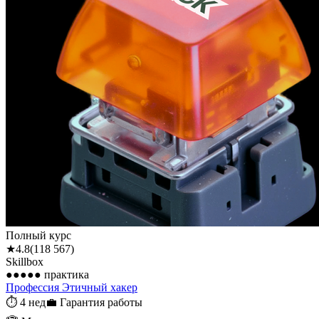
Полный курс
★
4.8
(
118 567
)
Skillbox
●●●●●
практика
Профессия Этичный хакер
⏱
4 нед
💼
Гарантия работы