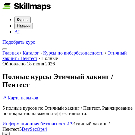
Курсы
Навыки
AI
Подобрать курс
Главная
›
Каталог
›
Курсы по кибербезопасности
›
Этичный
хакинг / Пентест
›
Полные
Обновлено
18 июня 2026
Полные курсы Этичный хакинг /
Пентест
↗ Карта навыков
5 полные курсов по Этичный хакинг / Пентест. Ранжирование
по покрытию навыков и эффективности.
Информационная безопасность
13
Этичный хакинг /
Пентест
5
DevSecOps
4