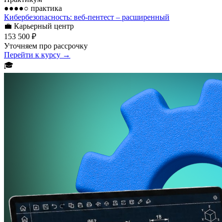
●●●●○
практика
Кибербезопасность: веб-пентест – расширенный
💼
Карьерный центр
153 500 ₽
Уточняем про рассрочку
Перейти к курсу →
🎓