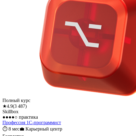
Полный курс
★
4.9
(
3 487
)
Skillbox
●●●●○
практика
Профессия 1С-программист
⏱
8 мес
💼
Карьерный центр