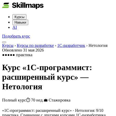
Курсы
Навыки
AI
Подобрать курс
Курсы
›
Курсы по разработке
›
1С-разработчик
›
Нетология
Обновлено
31 мая 2026
●●●●●
практика
Курс «
1C-программист:
расширенный курс
» —
Нетология
Полный курс
⏱
70 нед.
💼
Стажировка
«1C-программист: расширенный курс» · Нетология: 9/10
практика. Сравнение с другими курсами 1С-разработчика.