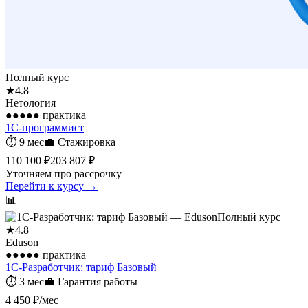
Полный курс
★
4.8
Нетология
●●●●●
практика
1С-программист
⏱
9 мес
💼
Стажировка
110 100 ₽
203 807 ₽
Уточняем про рассрочку
Перейти к курсу →
📊
Полный курс
★
4.8
Eduson
●●●●●
практика
1С-Разработчик: тариф Базовый
⏱
3 мес
💼
Гарантия работы
4 450 ₽
/мес