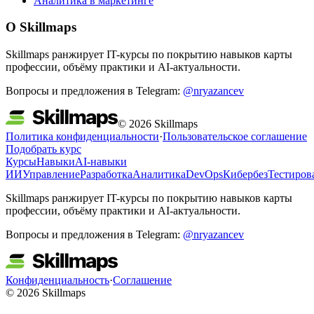
Аналитика в маркетинге
О Skillmaps
Skillmaps ранжирует IT-курсы по покрытию навыков карты
профессии, объёму практики и AI-актуальности.
Вопросы и предложения в Telegram:
@nryazancev
© 2026 Skillmaps
Политика конфиденциальности
·
Пользовательское соглашение
Подобрать курс
Курсы
Навыки
AI-навыки
ИИ
Управление
Разработка
Аналитика
DevOps
Кибербез
Тестиров
Skillmaps ранжирует IT-курсы по покрытию навыков карты
профессии, объёму практики и AI-актуальности.
Вопросы и предложения в Telegram:
@nryazancev
Конфиденциальность
·
Соглашение
© 2026 Skillmaps