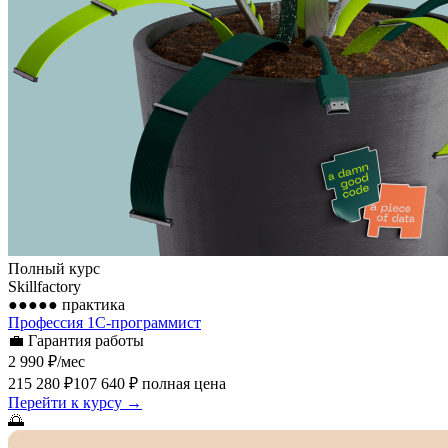
Полный курс
Skillfactory
●●●●●
практика
Профессия 1С-программист
💼
Гарантия работы
2 990 ₽
/мес
215 280 ₽
107 640 ₽
полная цена
Перейти к курсу →
🌅