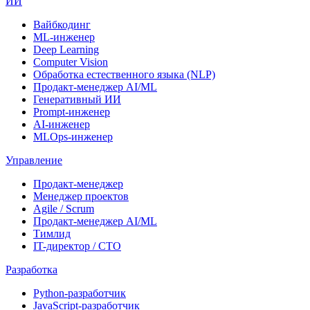
ИИ
Вайбкодинг
ML-инженер
Deep Learning
Computer Vision
Обработка естественного языка (NLP)
Продакт-менеджер AI/ML
Генеративный ИИ
Prompt-инженер
AI-инженер
MLOps-инженер
Управление
Продакт-менеджер
Менеджер проектов
Agile / Scrum
Продакт-менеджер AI/ML
Тимлид
IT-директор / CTO
Разработка
Python-разработчик
JavaScript-разработчик