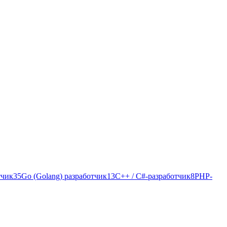
тчик
35
Go (Golang) разработчик
13
C++ / C#-разработчик
8
PHP-