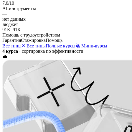
7.0
/10
AI-инструменты
—
нет данных
Бюджет
91К
–
91К
Помощь с трудоустройством
Гарантия
Стажировка
Помощь
Все типы
✕ Все типы
Полные курсы
🚀 Мини-курсы
4 курса
· сортировка по эффективности
💼