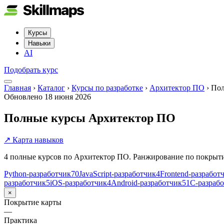
Курсы
Навыки
AI
Подобрать курс
Главная
›
Каталог
›
Курсы по разработке
›
Архитектор ПО
›
По
Обновлено
18 июня 2026
Полные курсы Архитектор ПО
↗ Карта навыков
4 полные курсов по Архитектор ПО. Ранжирование по покрыт
Python-разработчик
70
JavaScript-разработчик
4
Frontend-разработ
разработчик
5
iOS-разработчик
4
Android-разработчик
5
1С-разраб
×
Покрытие карты
—
Практика