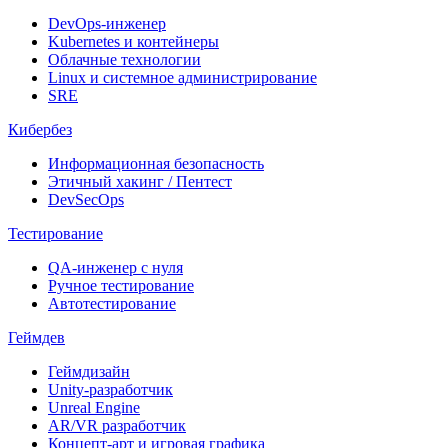
DevOps-инженер
Kubernetes и контейнеры
Облачные технологии
Linux и системное администрирование
SRE
Кибербез
Информационная безопасность
Этичный хакинг / Пентест
DevSecOps
Тестирование
QA-инженер с нуля
Ручное тестирование
Автотестирование
Геймдев
Геймдизайн
Unity-разработчик
Unreal Engine
AR/VR разработчик
Концепт-арт и игровая графика