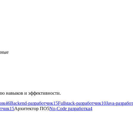
лные
ию навыков и эффективности.
чик
46
Backend-разработчик
15
Fullstack-разработчик
10
Java-разрабо
отчик
15
Архитектор ПО
5
No-Code разработка
4