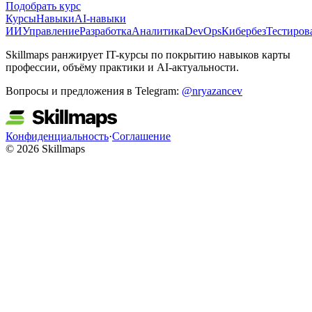
Подобрать курс
Курсы
Навыки
AI-навыки
ИИ
Управление
Разработка
Аналитика
DevOps
Кибербез
Тестиров
Skillmaps ранжирует IT-курсы по покрытию навыков карты
профессии, объёму практики и AI-актуальности.
Вопросы и предложения в Telegram:
@nryazancev
Конфиденциальность
·
Соглашение
© 2026 Skillmaps