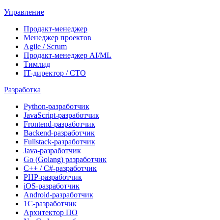
Управление
Продакт-менеджер
Менеджер проектов
Agile / Scrum
Продакт-менеджер AI/ML
Тимлид
IT-директор / CTO
Разработка
Python-разработчик
JavaScript-разработчик
Frontend-разработчик
Backend-разработчик
Fullstack-разработчик
Java-разработчик
Go (Golang) разработчик
C++ / C#-разработчик
PHP-разработчик
iOS-разработчик
Android-разработчик
1С-разработчик
Архитектор ПО