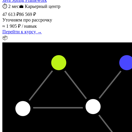
Java Spring Framework
⏱
2 мес
💼
Карьерный центр
47 613 ₽
86 569 ₽
Уточняем про рассрочку
≈ 1 905 ₽ / навык
Перейти к курсу →
📦