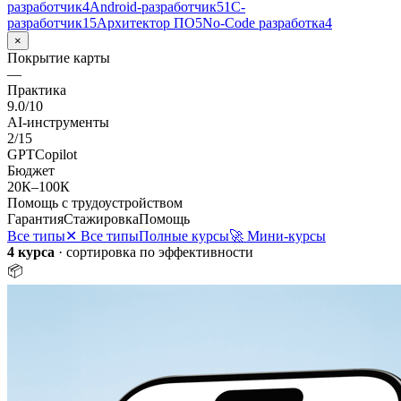
разработчик
4
Android-разработчик
5
1С-
разработчик
15
Архитектор ПО
5
No-Code разработка
4
×
Покрытие карты
—
Практика
9.0
/10
AI-инструменты
2
/
15
GPT
Copilot
Бюджет
20К
–
100К
Помощь с трудоустройством
Гарантия
Стажировка
Помощь
Все типы
✕ Все типы
Полные курсы
🚀 Мини-курсы
4 курса
· сортировка по эффективности
📦