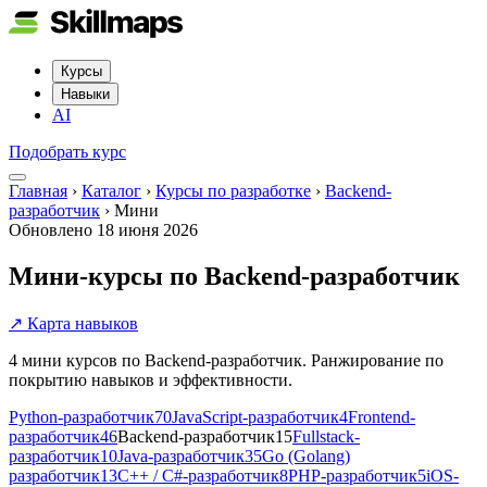
Курсы
Навыки
AI
Подобрать курс
Главная
›
Каталог
›
Курсы по разработке
›
Backend-
разработчик
›
Мини
Обновлено
18 июня 2026
Мини-курсы по Backend-разработчик
↗ Карта навыков
4 мини курсов по Backend-разработчик. Ранжирование по
покрытию навыков и эффективности.
Python-разработчик
70
JavaScript-разработчик
4
Frontend-
разработчик
46
Backend-разработчик
15
Fullstack-
разработчик
10
Java-разработчик
35
Go (Golang)
разработчик
13
C++ / C#-разработчик
8
PHP-разработчик
5
iOS-