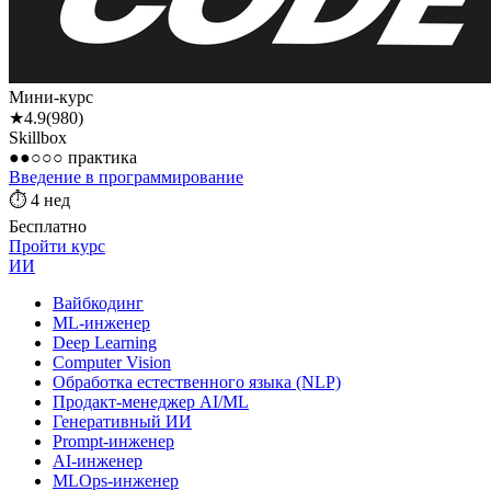
Мини-курс
★
4.9
(
980
)
Skillbox
●●○○○
практика
Введение в программирование
⏱
4 нед
Бесплатно
Пройти курс
ИИ
Вайбкодинг
ML-инженер
Deep Learning
Computer Vision
Обработка естественного языка (NLP)
Продакт-менеджер AI/ML
Генеративный ИИ
Prompt-инженер
AI-инженер
MLOps-инженер