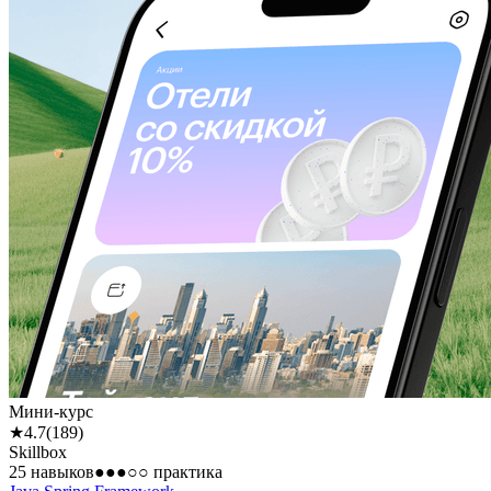
Мини-курс
★
4.7
(
189
)
Skillbox
25 навыков
●●●○○
практика