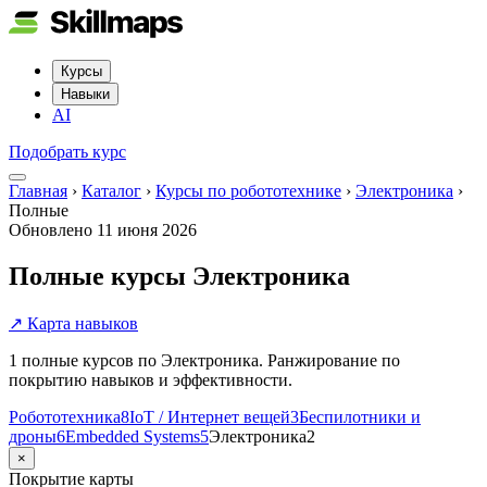
Курсы
Навыки
AI
Подобрать курс
Главная
›
Каталог
›
Курсы по робототехнике
›
Электроника
›
Полные
Обновлено
11 июня 2026
Полные курсы Электроника
↗ Карта навыков
1 полные курсов по Электроника. Ранжирование по
покрытию навыков и эффективности.
Робототехника
8
IoT / Интернет вещей
3
Беспилотники и
дроны
6
Embedded Systems
5
Электроника
2
×
Покрытие карты