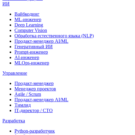
ИИ
Вайбкодинг
ML-инженер
Deep Learning
Computer Vision
Обработка естественного языка (NLP)
Продакт-менеджер AI/ML
Генеративный ИИ
Prompt-инженер
AI-инженер
MLOps-инженер
Управление
Продакт-менеджер
Менеджер проектов
Agile / Scrum
Продакт-менеджер AI/ML
Тимлид
IT-директор / CTO
Разработка
Python-разработчик