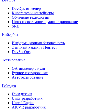
DevOps
DevOps-инженер
Kubernetes и контейнеры
Облачные технологии
Linux и системное администрирование
SRE
Кибербез
Информационная безопасность
Этичный хакинг / Пентест
DevSecOps
Тестирование
QA-инженер с нуля
Ручное тестирование
Автотестирование
Геймдев
Геймдизайн
Unity-разработчик
Unreal Engine
AR/VR разработчик