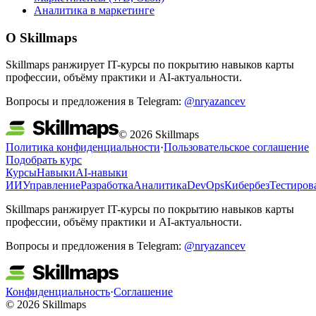
Аналитика в маркетинге
О Skillmaps
Skillmaps ранжирует IT-курсы по покрытию навыков карты
профессии, объёму практики и AI-актуальности.
Вопросы и предложения в Telegram:
@nryazancev
© 2026 Skillmaps
Политика конфиденциальности
·
Пользовательское соглашение
Подобрать курс
Курсы
Навыки
AI-навыки
ИИ
Управление
Разработка
Аналитика
DevOps
Кибербез
Тестиров
Skillmaps ранжирует IT-курсы по покрытию навыков карты
профессии, объёму практики и AI-актуальности.
Вопросы и предложения в Telegram:
@nryazancev
Конфиденциальность
·
Соглашение
© 2026 Skillmaps