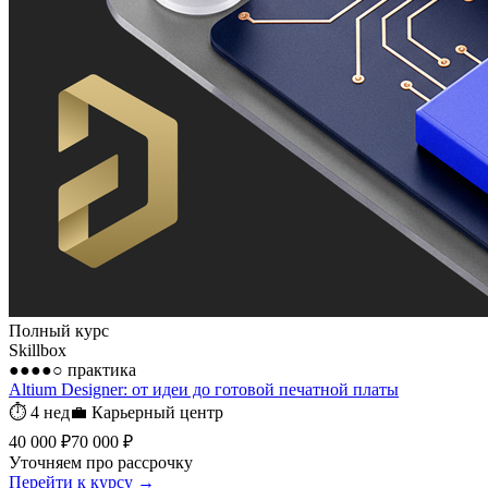
Полный курс
Skillbox
●●●●○
практика
Altium Designer: от идеи до готовой печатной платы
⏱
4 нед
💼
Карьерный центр
40 000 ₽
70 000 ₽
Уточняем про рассрочку
Перейти к курсу →