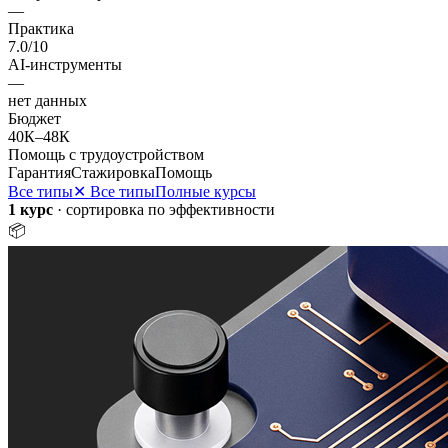
—
Практика
7.0
/10
AI-инструменты
—
нет данных
Бюджет
40К
–
48К
Помощь с трудоустройством
Гарантия
Стажировка
Помощь
Все типы
✕ Все типы
Полные курсы
1 курс
· сортировка по эффективности
📦