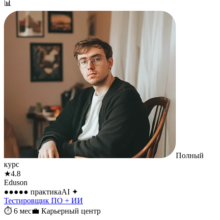
📊
Полный
курс
★
4.8
Eduson
●●●●●
практика
AI
✦
Тестировщик ПО + ИИ
⏱
6 мес
💼
Карьерный центр