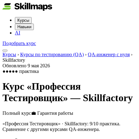
Курсы
Навыки
AI
Подобрать курс
Курсы
›
Курсы по тестированию (QA)
›
QA-инженер с нуля
›
Skillfactory
Обновлено
9 мая 2026
●●●●●
практика
Курс «
Профессия
Тестировщик
» —
Skillfactory
Полный курс
💼
Гарантия работы
«Профессия Тестировщик» · Skillfactory: 9/10 практика.
Сравнение с другими курсами QA-инженера.