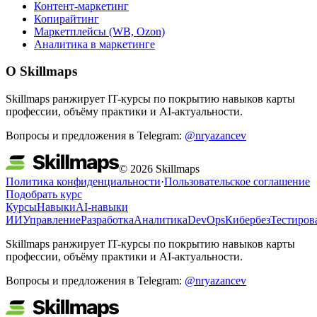
Контент-маркетинг
Копирайтинг
Маркетплейсы (WB, Ozon)
Аналитика в маркетинге
О Skillmaps
Skillmaps ранжирует IT-курсы по покрытию навыков карты
профессии, объёму практики и AI-актуальности.
Вопросы и предложения в Telegram:
@nryazancev
© 2026 Skillmaps
Политика конфиденциальности
·
Пользовательское соглашение
Подобрать курс
Курсы
Навыки
AI-навыки
ИИ
Управление
Разработка
Аналитика
DevOps
Кибербез
Тестиров
Skillmaps ранжирует IT-курсы по покрытию навыков карты
профессии, объёму практики и AI-актуальности.
Вопросы и предложения в Telegram:
@nryazancev