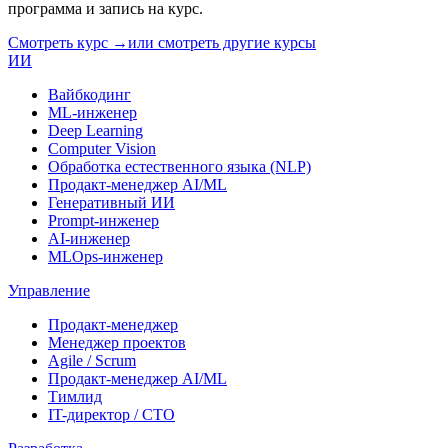
программа и запись на курс.
Смотреть курс →
или смотреть другие курсы
ИИ
Вайбкодинг
ML-инженер
Deep Learning
Computer Vision
Обработка естественного языка (NLP)
Продакт-менеджер AI/ML
Генеративный ИИ
Prompt-инженер
AI-инженер
MLOps-инженер
Управление
Продакт-менеджер
Менеджер проектов
Agile / Scrum
Продакт-менеджер AI/ML
Тимлид
IT-директор / CTO