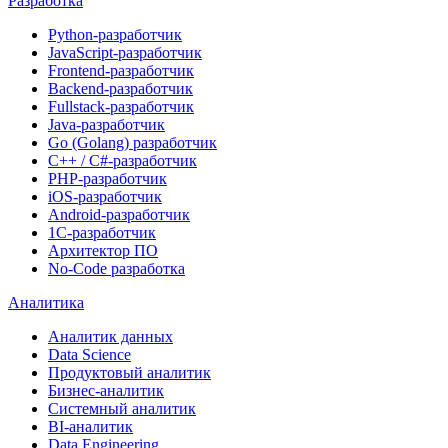
Разработка
Python-разработчик
JavaScript-разработчик
Frontend-разработчик
Backend-разработчик
Fullstack-разработчик
Java-разработчик
Go (Golang) разработчик
C++ / C#-разработчик
PHP-разработчик
iOS-разработчик
Android-разработчик
1С-разработчик
Архитектор ПО
No-Code разработка
Аналитика
Аналитик данных
Data Science
Продуктовый аналитик
Бизнес-аналитик
Системный аналитик
BI-аналитик
Data Engineering