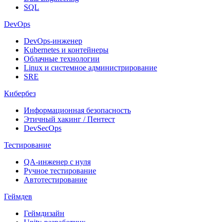
SQL
DevOps
DevOps-инженер
Kubernetes и контейнеры
Облачные технологии
Linux и системное администрирование
SRE
Кибербез
Информационная безопасность
Этичный хакинг / Пентест
DevSecOps
Тестирование
QA-инженер с нуля
Ручное тестирование
Автотестирование
Геймдев
Геймдизайн