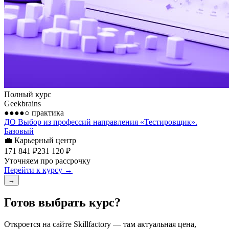
Полный курс
Geekbrains
●●●●○
практика
ДО Выбор из профессий направления «Тестировщик».
Базовый
💼
Карьерный центр
171 841 ₽
231 120 ₽
Уточняем про рассрочку
Перейти к курсу →
→
Готов выбрать курс?
Откроется на сайте
Skillfactory
— там актуальная цена,