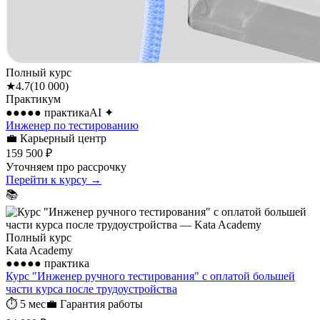
Полный курс
★
4.7
(
10 000
)
Практикум
●●●●●
практика
AI
✦
Инженер по тестированию
💼
Карьерный центр
159 500 ₽
Уточняем про рассрочку
Перейти к курсу →
📚
Полный курс
Kata Academy
●●●●●
практика
Курс "Инженер ручного тестирования" с оплатой большей
части курса после трудоустройства
⏱
5 мес
💼
Гарантия работы