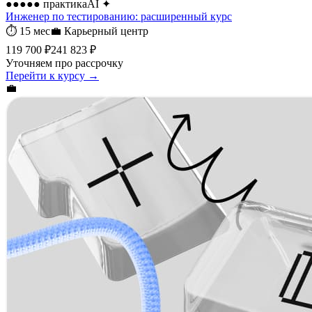
●●●●●
практика
AI
✦
Инженер по тестированию: расширенный курс
⏱
15 мес
💼
Карьерный центр
119 700 ₽
241 823 ₽
Уточняем про рассрочку
Перейти к курсу →
💼