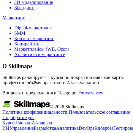
3D-моделирование
Брендинг
Маркетинг
Digital-маркетолог
SMM
Контент-маркетинг
Копирайтинг
Маркетплейсы (WB, Ozon)
Аналитика в маркетинге
О Skillmaps
Skillmaps ранжирует IT-курсы по покрытию навыков карты
профессии, объёму практики и AI-актуальности.
Вопросы и предложения в Telegram:
@nryazancev
© 2026 Skillmaps
Политика конфиденциальности
·
Пользовательское соглашение
Подобрать курс
Курсы
Навыки
AI-навыки
ИИ
Управление
Разработка
Аналитика
DevOps
Кибербез
Тестиров