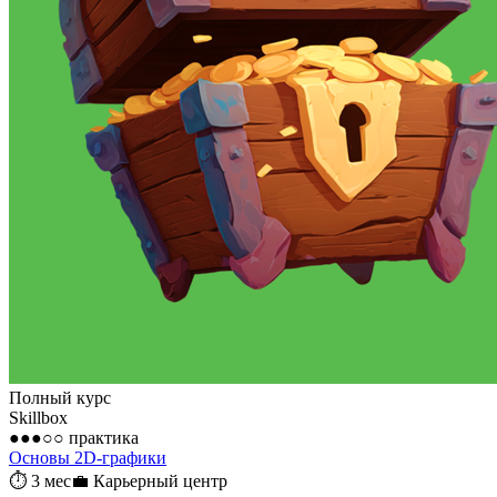
Полный курс
Skillbox
●●●○○
практика
Основы 2D-графики
⏱
3 мес
💼
Карьерный центр