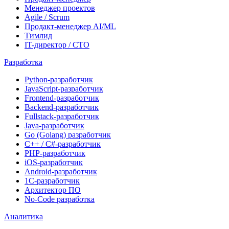
Менеджер проектов
Agile / Scrum
Продакт-менеджер AI/ML
Тимлид
IT-директор / CTO
Разработка
Python-разработчик
JavaScript-разработчик
Frontend-разработчик
Backend-разработчик
Fullstack-разработчик
Java-разработчик
Go (Golang) разработчик
C++ / C#-разработчик
PHP-разработчик
iOS-разработчик
Android-разработчик
1С-разработчик
Архитектор ПО
No-Code разработка
Аналитика