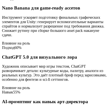
Nano Banana для game-ready ассетов
Инструмент ускоряет подготовку финальных графических
элементов для Unity: генерирует вспомогательные варианты
спрайтов и нормализует разрешение под требования движка.
Снижает рутину при сборке большого asset pack накануне
сдачи.
Влияние на роль
Подход
60
%
ChatGPT 5.0 для визуального лора
Художник описывает мир игры текстом, ChatGPT
разворачивает детали: культурные коды, палитру, аналоги из
реальных культур. Это даёт плотный бриф перед зарисовками,
особенно для фентези и sci-fi сеттингов.
Влияние на роль
Навык
55
%
AI-промптинг как навык арт-директора