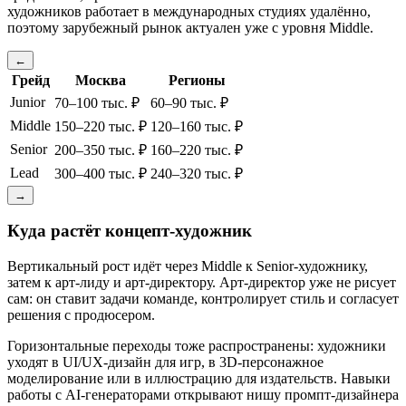
художников работает в международных студиях удалённо,
поэтому зарубежный рынок актуален уже с уровня Middle.
←
Грейд
Москва
Регионы
Junior
70–100 тыс. ₽
60–90 тыс. ₽
Middle
150–220 тыс. ₽
120–160 тыс. ₽
Senior
200–350 тыс. ₽
160–220 тыс. ₽
Lead
300–400 тыс. ₽
240–320 тыс. ₽
→
Куда растёт концепт-художник
Вертикальный рост идёт через Middle к Senior-художнику,
затем к арт-лиду и арт-директору. Арт-директор уже не рисует
сам: он ставит задачи команде, контролирует стиль и согласует
решения с продюсером.
Горизонтальные переходы тоже распространены: художники
уходят в UI/UX-дизайн для игр, в 3D-персонажное
моделирование или в иллюстрацию для издательств. Навыки
работы с AI-генераторами открывают нишу промпт-дизайнера