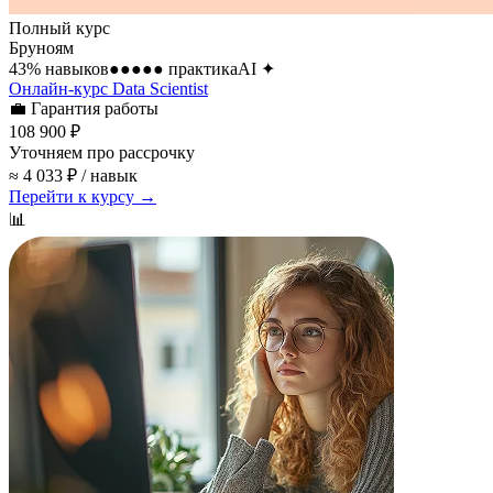
Полный курс
Бруноям
43
% навыков
●●●●●
практика
AI
✦
Онлайн-курс Data Scientist
💼
Гарантия работы
108 900 ₽
Уточняем про рассрочку
≈ 4 033 ₽ / навык
Перейти к курсу →
📊