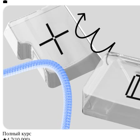
💼
Полный курс
★
4.7
(
10 000
)