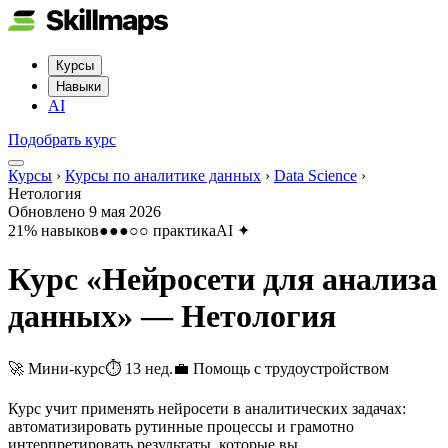
Курсы
Навыки
AI
Подобрать курс
Курсы
›
Курсы по аналитике данных
›
Data Science
›
Нетология
Обновлено
9 мая 2026
21
% навыков
●●●○○
практика
AI
✦
Курс «
Нейросети для анализа
данных
» —
Нетология
🚀 Мини-курс
⏱
13 нед.
💼
Помощь с трудоустройством
Курс учит применять нейросети в аналитических задачах:
автоматизировать рутинные процессы и грамотно
интерпретировать результаты, которые вы…