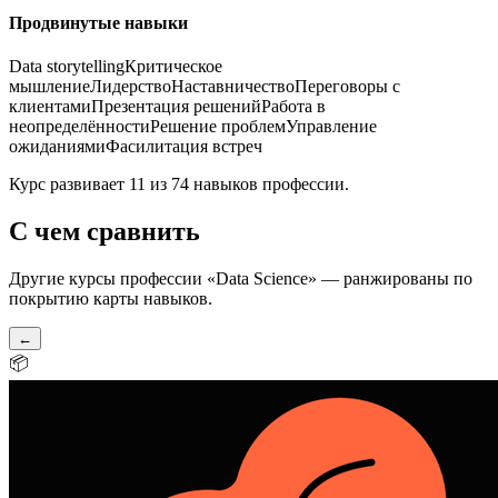
Продвинутые навыки
Data storytelling
Критическое
мышление
Лидерство
Наставничество
Переговоры с
клиентами
Презентация решений
Работа в
неопределённости
Решение проблем
Управление
ожиданиями
Фасилитация встреч
Курс развивает 11 из 74 навыков профессии.
С чем сравнить
Другие курсы профессии «
Data Science
» — ранжированы по
покрытию карты навыков.
←
📦