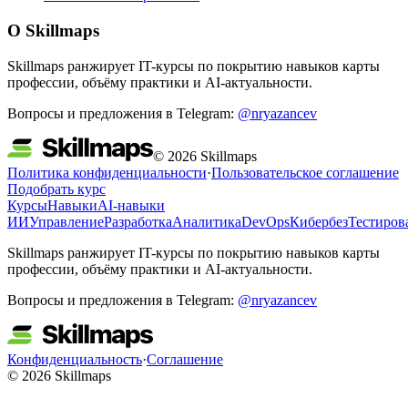
О Skillmaps
Skillmaps ранжирует IT-курсы по покрытию навыков карты
профессии, объёму практики и AI-актуальности.
Вопросы и предложения в Telegram:
@nryazancev
© 2026 Skillmaps
Политика конфиденциальности
·
Пользовательское соглашение
Подобрать курс
Курсы
Навыки
AI-навыки
ИИ
Управление
Разработка
Аналитика
DevOps
Кибербез
Тестиров
Skillmaps ранжирует IT-курсы по покрытию навыков карты
профессии, объёму практики и AI-актуальности.
Вопросы и предложения в Telegram:
@nryazancev
Конфиденциальность
·
Соглашение
© 2026 Skillmaps