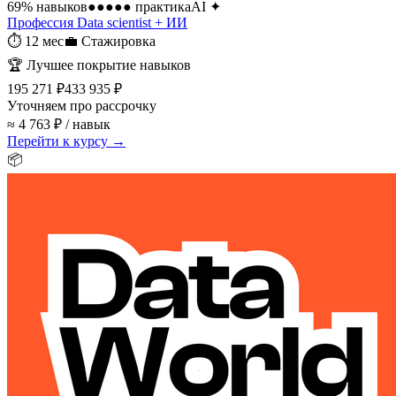
69
% навыков
●●●●●
практика
AI
✦
Профессия Data scientist + ИИ
⏱
12 мес
💼
Стажировка
🏆
Лучшее покрытие навыков
195 271 ₽
433 935 ₽
Уточняем про рассрочку
≈ 4 763 ₽ / навык
Перейти к курсу →
📦