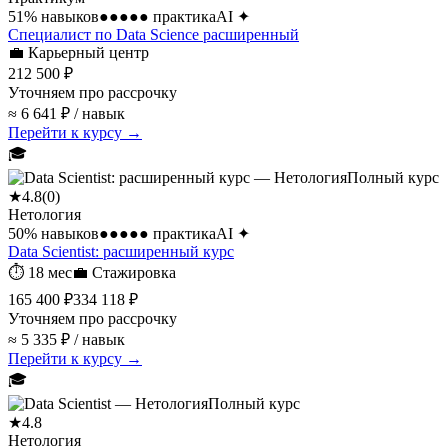
51
% навыков
●●●●●
практика
AI
✦
Специалист по Data Science расширенный
💼
Карьерный центр
212 500 ₽
Уточняем про рассрочку
≈ 6 641 ₽ / навык
Перейти к курсу →
🎓
Полный курс
★
4.8
(
0
)
Нетология
50
% навыков
●●●●●
практика
AI
✦
Data Scientist: расширенный курс
⏱
18 мес
💼
Стажировка
165 400 ₽
334 118 ₽
Уточняем про рассрочку
≈ 5 335 ₽ / навык
Перейти к курсу →
🎓
Полный курс
★
4.8
Нетология