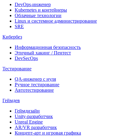
DevOps-инженер
Kubernetes и контейнеры
Облачные технологии
Linux и системное администрирование
SRE
Кибербез
Информационная безопасность
Этичный хакинг / Пентест
DevSecOps
Тестирование
QA-инженер с нуля
Ручное тестирование
Автотестирование
Геймдев
Геймдизайн
Unity-разработчик
Unreal Engine
AR/VR разработчик
Концепт-арт и игровая графика