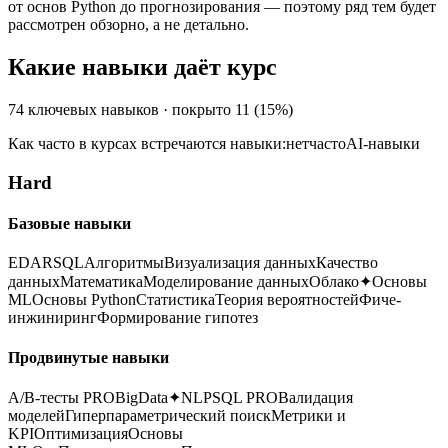
от основ Python до прогнозирования — поэтому ряд тем будет
рассмотрен обзорно, а не детально.
Какие навыки даёт курс
74
ключевых навыков · покрыто
11
(
15
%)
Как часто в курсах встречаются навыки:
нет
часто
AI-навыки
Hard
Базовые навыки
EDA
R
SQL
Алгоритмы
Визуализация данных
Качество
данных
Математика
Моделирование данных
Облако
✦
Основы
ML
Основы Python
Статистика
Теория вероятностей
Фиче-
инжиниринг
Формирование гипотез
Продвинутые навыки
A/B-тесты PRO
BigData
✦
NLP
SQL PRO
Валидация
моделей
Гиперпараметрический поиск
Метрики и
KPI
Оптимизация
Основы