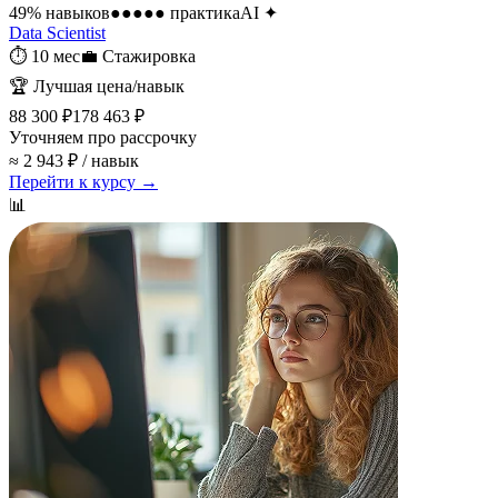
49
% навыков
●●●●●
практика
AI
✦
Data Scientist
⏱
10 мес
💼
Стажировка
🏆
Лучшая цена/навык
88 300 ₽
178 463 ₽
Уточняем про рассрочку
≈ 2 943 ₽ / навык
Перейти к курсу →
📊