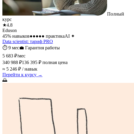
Полный
курс
★
4.8
Eduson
45
% навыков
●●●●●
практика
AI
✦
Data scientist: тариф PRO
⏱
9 мес
💼
Гарантия работы
5 683 ₽
/мес
340 988 ₽
136 395 ₽
полная цена
≈ 5 246 ₽ / навык
Перейти к курсу →
🌅