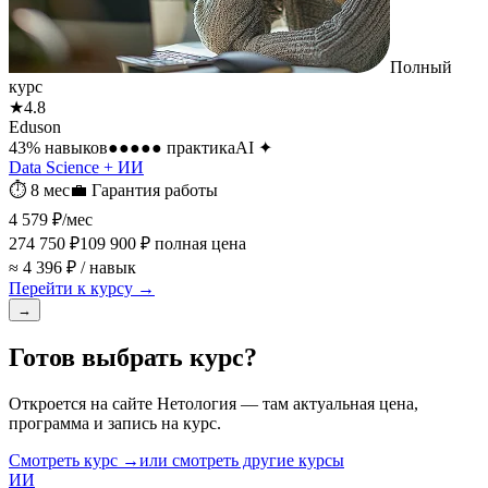
Полный
курс
★
4.8
Eduson
43
% навыков
●●●●●
практика
AI
✦
Data Science + ИИ
⏱
8 мес
💼
Гарантия работы
4 579 ₽
/мес
274 750 ₽
109 900 ₽
полная цена
≈ 4 396 ₽ / навык
Перейти к курсу →
→
Готов выбрать курс?
Откроется на сайте
Нетология
— там актуальная цена,
программа и запись на курс.
Смотреть курс →
или смотреть другие курсы
ИИ