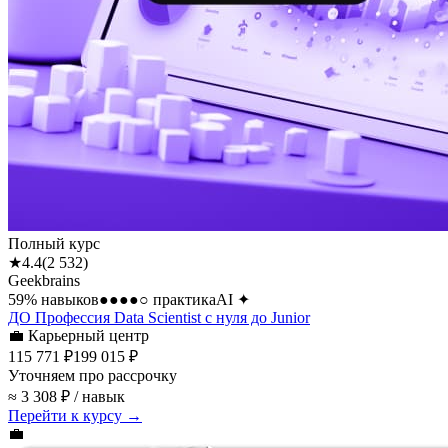
Полный курс
★
4.4
(
2 532
)
Geekbrains
59
% навыков
●●●●○
практика
AI
✦
ДО Профессия Data Scientist с нуля до Junior
💼
Карьерный центр
115 771 ₽
199 015 ₽
Уточняем про рассрочку
≈ 3 308 ₽ / навык
Перейти к курсу →
💼