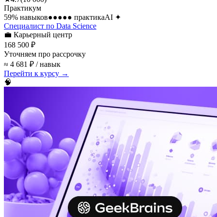
Практикум
59
% навыков
●●●●●
практика
AI
✦
Специалист по Data Science
💼
Карьерный центр
168 500 ₽
Уточняем про рассрочку
≈ 4 681 ₽ / навык
Перейти к курсу →
🧠