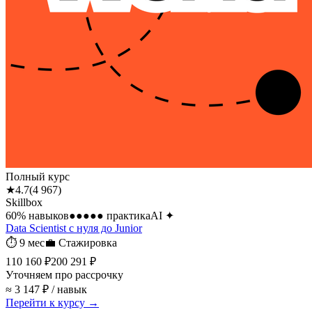
Полный курс
★
4.7
(
4 967
)
Skillbox
60
% навыков
●●●●●
практика
AI
✦
Data Scientist с нуля до Junior
⏱
9 мес
💼
Стажировка
110 160 ₽
200 291 ₽
Уточняем про рассрочку
≈ 3 147 ₽ / навык
Перейти к курсу →