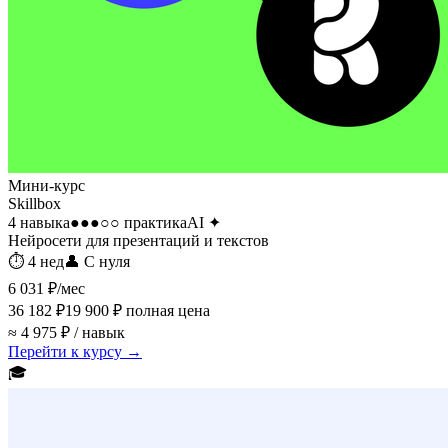
Мини-курс
Skillbox
4 навыка
●●●○○
практика
AI
✦
Нейросети для презентаций и текстов
⏱
4 нед
👤
С нуля
6 031 ₽
/мес
36 182 ₽
19 900 ₽
полная цена
≈ 4 975 ₽ / навык
Перейти к курсу →
🎓