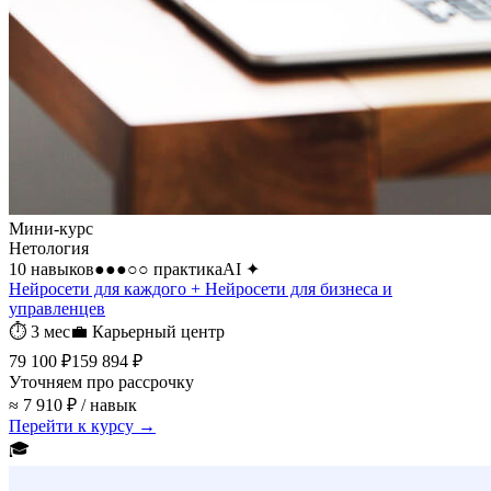
Мини-курс
Нетология
10 навыков
●●●○○
практика
AI
✦
Нейросети для каждого + Нейросети для бизнеса и
управленцев
⏱
3 мес
💼
Карьерный центр
79 100 ₽
159 894 ₽
Уточняем про рассрочку
≈ 7 910 ₽ / навык
Перейти к курсу →
🎓