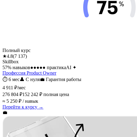
Полный курс
★
4.8
(
7 137
)
Skillbox
57
% навыков
●●●●●
практика
AI
✦
Профессия Product Owner
⏱
6 мес
👤
С нуля
💼
Гарантия работы
4 911 ₽
/мес
276 804 ₽
152 242 ₽
полная цена
≈ 5 250 ₽ / навык
Перейти к курсу →
💼