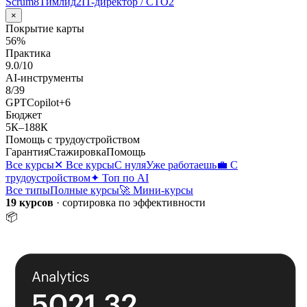
Scrum
8
Тимлид
2
IT-директор / CTO
2
×
Покрытие карты
56
%
Практика
9.0
/10
AI-инструменты
8
/
39
GPT
Copilot
+
6
Бюджет
5К
–
188К
Помощь с трудоустройством
Гарантия
Стажировка
Помощь
Все курсы
✕ Все курсы
С нуля
Уже работаешь
💼 С
трудоустройством
✦ Топ по AI
Все типы
Полные курсы
🚀 Мини-курсы
19 курсов
· сортировка по эффективности
📦