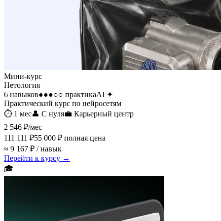
Мини-курс
Нетология
6 навыков
●●●○○
практика
AI
✦
Практический курс по нейросетям
⏱
1 мес
👤
С нуля
💼
Карьерный центр
2 546 ₽
/мес
111 111 ₽
55 000 ₽
полная цена
≈ 9 167 ₽ / навык
Перейти к курсу →
🎓