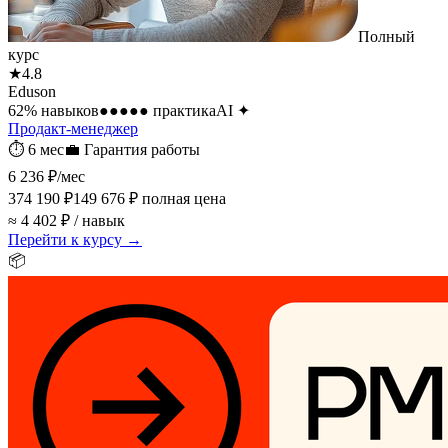
Полный
курс
★
4.8
Eduson
62
% навыков
●●●●●
практика
AI
✦
Продакт-менеджер
⏱
6 мес
💼
Гарантия работы
6 236 ₽
/мес
374 190 ₽
149 676 ₽
полная цена
≈ 4 402 ₽ / навык
Перейти к курсу →
📦