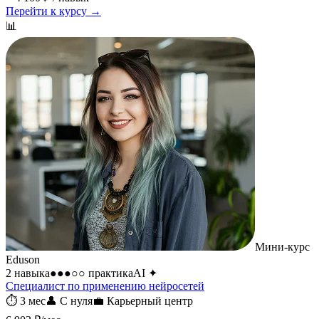
Перейти к курсу →
📊
Мини-курс
Eduson
2 навыка
●●●○○
практика
AI
✦
Специалист по применению нейросетей
⏱
3 мес
👤
С нуля
💼
Карьерный центр