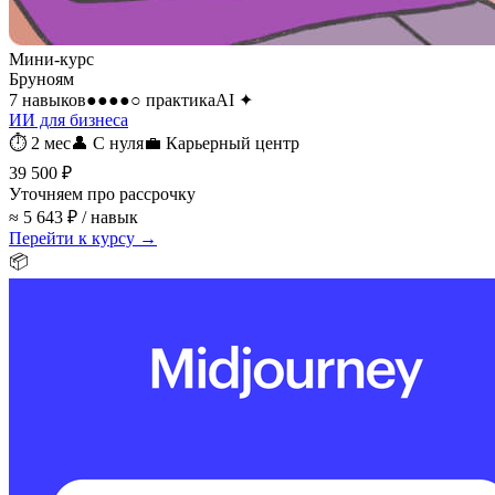
Мини-курс
Бруноям
7 навыков
●●●●○
практика
AI
✦
ИИ для бизнеса
⏱
2 мес
👤
С нуля
💼
Карьерный центр
39 500 ₽
Уточняем про рассрочку
≈ 5 643 ₽ / навык
Перейти к курсу →
📦