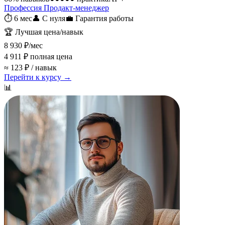
Профессия Продакт-менеджер
⏱
6 мес
👤
С нуля
💼
Гарантия работы
🏆
Лучшая цена/навык
8 930 ₽
/мес
4 911 ₽
полная цена
≈ 123 ₽ / навык
Перейти к курсу →
📊