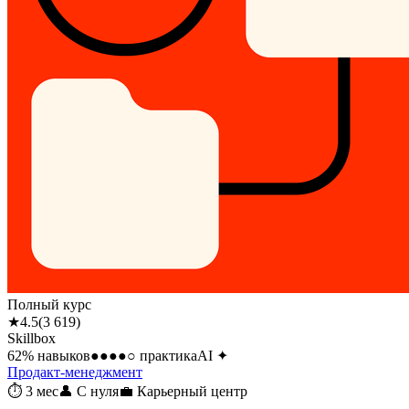
Полный курс
★
4.5
(
3 619
)
Skillbox
62
% навыков
●●●●○
практика
AI
✦
Продакт-менеджмент
⏱
3 мес
👤
С нуля
💼
Карьерный центр