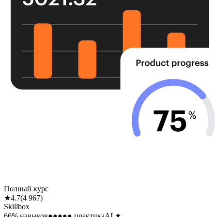
Полный курс
★
4.7
(
4 967
)
Skillbox
66
% навыков
●●●●●
практика
AI
✦