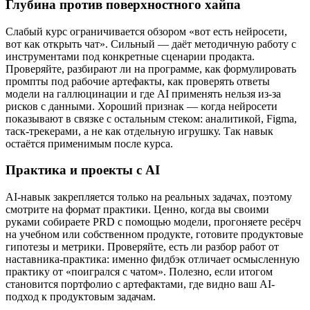
Глубина против поверхностного хайпа
Слабый курс ограничивается обзором «вот есть нейросети,
вот как открыть чат». Сильный — даёт методичную работу с
инструментами под конкретные сценарии продакта.
Проверяйте, разбирают ли на программе, как формулировать
промпты под рабочие артефакты, как проверять ответы
модели на галлюцинации и где AI применять нельзя из-за
рисков с данными. Хороший признак — когда нейросети
показывают в связке с остальным стеком: аналитикой, Figma,
таск-трекерами, а не как отдельную игрушку. Так навык
остаётся применимым после курса.
Практика и проекты с AI
AI-навык закрепляется только на реальных задачах, поэтому
смотрите на формат практики. Ценно, когда вы своими
руками собираете PRD с помощью модели, прогоняете ресёрч
на учебном или собственном продукте, готовите продуктовые
гипотезы и метрики. Проверяйте, есть ли разбор работ от
наставника-практика: именно фидбэк отличает осмысленную
практику от «поигрался с чатом». Полезно, если итогом
становится портфолио с артефактами, где видно ваш AI-
подход к продуктовым задачам.