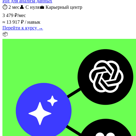
ИИ для анализа данных
⏱
2 мес
👤
С нуля
💼
Карьерный центр
3 479 ₽
/мес
≈ 13 917 ₽ / навык
Перейти к курсу →
📦