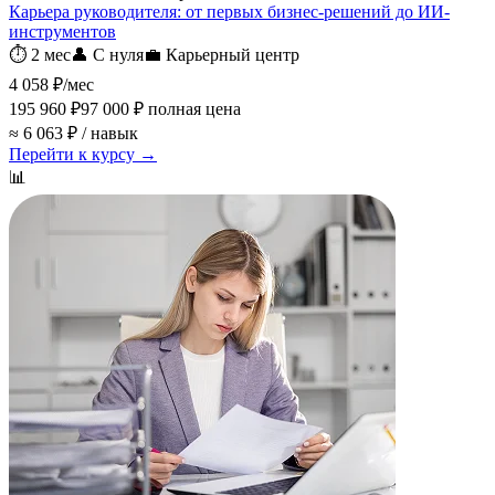
Карьера руководителя: от первых бизнес-решений до ИИ-
инструментов
⏱
2 мес
👤
С нуля
💼
Карьерный центр
4 058 ₽
/мес
195 960 ₽
97 000 ₽
полная цена
≈ 6 063 ₽ / навык
Перейти к курсу →
📊