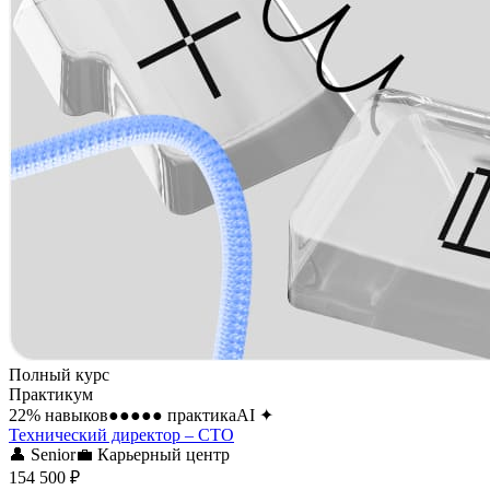
Полный курс
Практикум
22
% навыков
●●●●●
практика
AI
✦
Технический директор – CTO
👤
Senior
💼
Карьерный центр
154 500 ₽