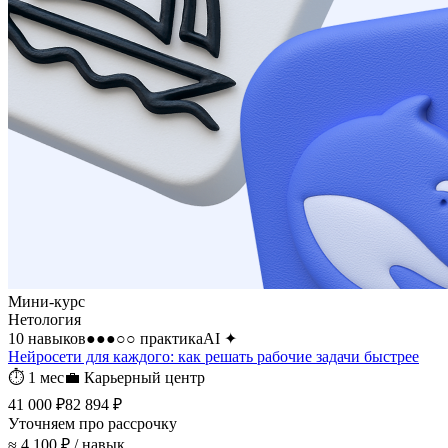
Мини-курс
Нетология
10 навыков
●●●○○
практика
AI
✦
Нейросети для каждого: как решать рабочие задачи быстрее
⏱
1 мес
💼
Карьерный центр
41 000 ₽
82 894 ₽
Уточняем про рассрочку
≈ 4 100 ₽ / навык