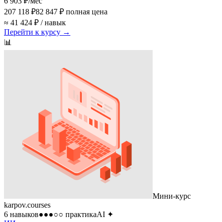
6 903 ₽
/мес
207 118 ₽
82 847 ₽
полная цена
≈ 41 424 ₽ / навык
Перейти к курсу →
📊
Мини-курс
karpov.courses
6 навыков
●●●○○
практика
AI
✦