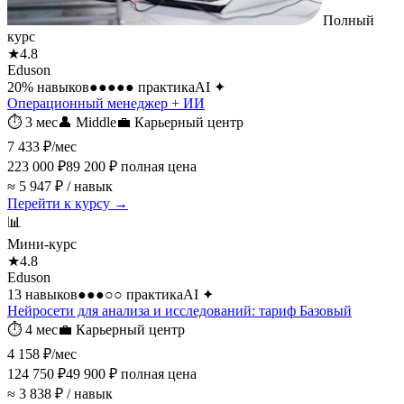
Полный
курс
★
4.8
Eduson
20
% навыков
●●●●●
практика
AI
✦
Операционный менеджер + ИИ
⏱
3 мес
👤
Middle
💼
Карьерный центр
7 433 ₽
/мес
223 000 ₽
89 200 ₽
полная цена
≈ 5 947 ₽ / навык
Перейти к курсу →
📊
Мини-курс
★
4.8
Eduson
13 навыков
●●●○○
практика
AI
✦
Нейросети для анализа и исследований: тариф Базовый
⏱
4 мес
💼
Карьерный центр
4 158 ₽
/мес
124 750 ₽
49 900 ₽
полная цена
≈ 3 838 ₽ / навык