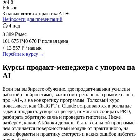
★
4.8
Eduson
3 навыка
●●●○○
практика
AI
✦
Нейросети для презентаций
⏱
4 нед
3 389 ₽
/мес
101 675 ₽
40 670 ₽
полная цена
≈ 13 557 ₽ / навык
Перейти к курсу →
Курсы продакт-менеджера с упором на
AI
Если вы выбираете обучение, где продакт-навыки усилены
работой с нейросетями, важно смотреть не на громкие слова
про «AI», а на конкретику программы. Толковый курс
показывает, как ChatGPT и Claude встраиваются в реальные
задачи продакта: ускоряют ресёрч, помогают собирать PRD,
разбирать обратную связь и проверять гипотезы. Ниже
разберём, какие AI-блоки должны быть в сильной программе,
чем отличается поверхностный модуль от практичного, на
какие форматы и практику смотреть и каких ошибок избегать
при выборе.