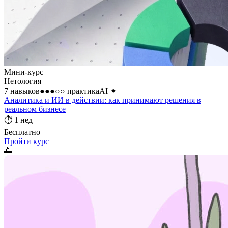
Мини-курс
Нетология
7 навыков
●●●○○
практика
AI
✦
Аналитика и ИИ в действии: как принимают решения в
реальном бизнесе
⏱
1 нед
Бесплатно
Пройти курс
🌅