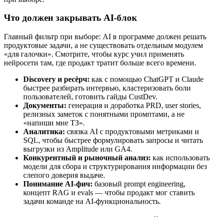
Что должен закрывать AI-блок
Главный фильтр при выборе: AI в программе должен решать
продуктовые задачи, а не существовать отдельным модулем
«для галочки». Смотрите, чтобы курс учил применять
нейросети там, где продакт тратит больше всего времени.
Discovery и ресёрч:
как с помощью ChatGPT и Claude
быстрее разбирать интервью, кластеризовать боли
пользователей, готовить гайды CustDev.
Документы:
генерация и доработка PRD, user stories,
релизных заметок с понятными промптами, а не
«напиши мне ТЗ».
Аналитика:
связка AI с продуктовыми метриками и
SQL, чтобы быстрее формулировать запросы и читать
выгрузки из Amplitude или GA4.
Конкурентный и рыночный анализ:
как использовать
модели для сбора и структурирования информации без
слепого доверия выдаче.
Понимание AI-фич:
базовый prompt engineering,
концепт RAG и evals — чтобы продакт мог ставить
задачи команде на AI-функциональность.