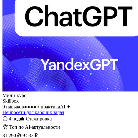
Мини-курс
Skillbox
9 навыков
●●●●○
практика
AI
✦
Нейросети для рабочих задач
⏱
4 нед
💼
Стажировка
🏆
Топ по AI-актуальности
31 290 ₽
69 533 ₽